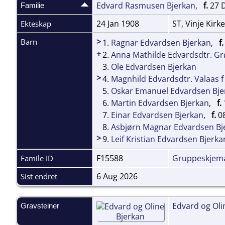
Edvard Rasmusen Bjerkan
,
f.
27 D
Familie
24 Jan 1908
ST, Vinje Kirk
Ekteskap
>
Barn
1.
Ragnar Edvardsen Bjerkan
,
f.
+
2.
Anna Mathilde Edvardsdtr. Gr
3.
Ole Edvardsen Bjerkan
>
4.
Magnhild Edvardsdtr. Valaas f
5.
Oskar Emanuel Edvardsen Bje
6.
Martin Edvardsen Bjerkan
,
f.
7.
Einar Edvardsen Bjerkan
,
f.
08
8.
Asbjørn Magnar Edvardsen Bj
>
9.
Leif Kristian Edvardsen Bjerka
F15588
Gruppeskjem
Famile ID
6 Aug 2026
Sist endret
Edvard og Oli
Gravsteiner