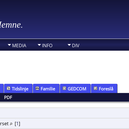
 Hemne.
MEDIA
INFO
DIV
Tidslinje
Familie
GEDCOM
Foreslå
|
PDF
urset
[
1
]