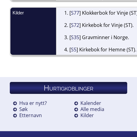
[
S77
] Klokkerbok for Vinje (ST
Kilder
[
S72
] Kirkebok for Vinje (ST).
[
S35
] Gravminner i Norge.
[
S5
] Kirkebok for Hemne (ST).
Hurtigkoblinger
Hva er nytt?
Kalender
Søk
Alle media
Etternavn
Kilder