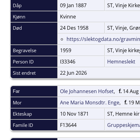
09 Jan 1887
ST, Vinje Kirk
Dåp
Kvinne
Kjønn
24 Des 1958
ST, Vinje, Gr
Død
https://slektogdata.no/gravm
1959
ST, Vinje kirk
Begravelse
I33346
Hemneslekt
Person ID
22 Jun 2026
Sist endret
Ole Johannesen Hofset
,
f.
14 Aug 
Far
Ane Maria Monsdtr. Enge
,
f.
19 Ma
Mor
10 Nov 1871
ST, Hemne ki
Ekteskap
F13644
Gruppeskjem
Famile ID