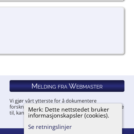
Melding fra Webmaster
Vi gjør vårt ytterste for å dokumentere
forskningen vår. Hvis du har noe du ønsker å legge
Merk: Dette nettstedet bruker
til, kan du kontakte oss.
informasjonskapsler (cookies).
Se retningslinjer