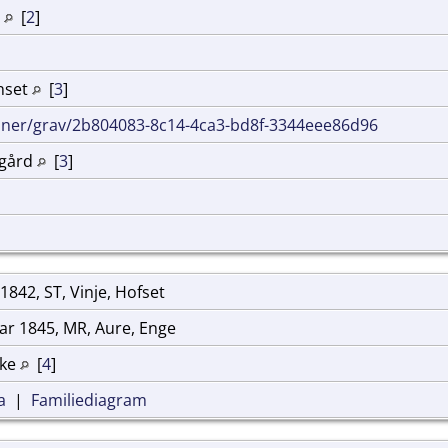
e
[
2
]
ønset
[
3
]
inner/grav/2b804083-8c14-4ca3-bd8f-3344eee86d96
egård
[
3
]
1842, ST, Vinje, Hofset
r 1845, MR, Aure, Enge
rke
[
4
]
a
|
Familiediagram