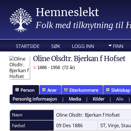
Hemneslekt
Folk med tilknytning til
STARTSIDE
SØK
LOGG INN
FINN
Oline Olsdtr. Bjerkan f Hofset
1886 - 1958 (72 år)
Person
Aner
Etterkommere
Slektskap
Personlig informasjon
|
Media
|
Kilder
|
Alle
Oline Olsdtr. Bjerkan f
Hofset
Navn
09 Des 1886
ST, Vinje, Sta
Fødsel