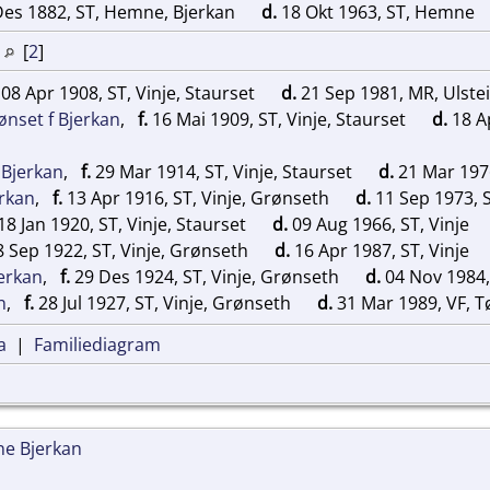
es 1882, ST, Hemne, Bjerkan
d.
18 Okt 1963, ST, Hemne
e
[
2
]
08 Apr 1908, ST, Vinje, Staurset
d.
21 Sep 1981, MR, Ulste
ønset f Bjerkan
,
f.
16 Mai 1909, ST, Vinje, Staurset
d.
18 Ap
 Bjerkan
,
f.
29 Mar 1914, ST, Vinje, Staurset
d.
21 Mar 1976
rkan
,
f.
13 Apr 1916, ST, Vinje, Grønseth
d.
11 Sep 1973, S
18 Jan 1920, ST, Vinje, Staurset
d.
09 Aug 1966, ST, Vinje
 Sep 1922, ST, Vinje, Grønseth
d.
16 Apr 1987, ST, Vinje
erkan
,
f.
29 Des 1924, ST, Vinje, Grønseth
d.
04 Nov 1984,
n
,
f.
28 Jul 1927, ST, Vinje, Grønseth
d.
31 Mar 1989, VF, 
a
|
Familiediagram
ne Bjerkan