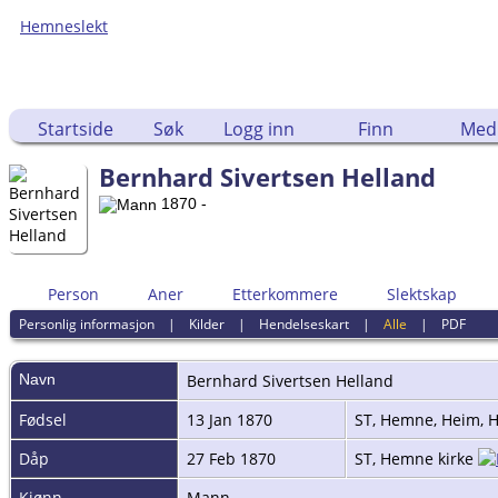
Hemneslekt
Folk med tilknytning til Hemne.
Startside
Søk
Logg inn
Finn
Med
Bernhard Sivertsen Helland
1870 -
Person
Aner
Etterkommere
Slektskap
Personlig informasjon
|
Kilder
|
Hendelseskart
|
Alle
|
PDF
Navn
Bernhard Sivertsen
Helland
Fødsel
13 Jan 1870
ST, Hemne, Heim, 
Dåp
27 Feb 1870
ST, Hemne kirke
Kjønn
Mann