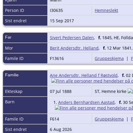
Person ID
I30635
Hemneslekt
Sist endret
15 Sep 2017
Far
Sivert Pedersen Dalen
,
f.
1845, HE, Folld
Mor
Berit Andersdtr. Helland
,
f.
12 Mar 1841,
Famile ID
F13616
Gruppeskjema
|
Familie
Ane Andersdtr. Helland f Røstvold
,
f.
02 
Ekteskap
07 Jul 1888
ST, Hemne kirke
Barn
1.
Anders Bernhardsen Aastad
,
f.
30 Se
Famile ID
F614
Gruppeskjema
|
Sist endret
6 Aug 2026