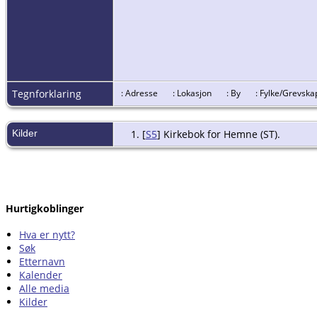
Tegnforklaring
: Adresse
: Lokasjon
: By
: Fylke/Grev
Kilder
[
S5
] Kirkebok for Hemne (ST).
Hurtigkoblinger
Hva er nytt?
Søk
Etternavn
Kalender
Alle media
Kilder