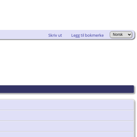
Skriv ut
Legg til bokmerke