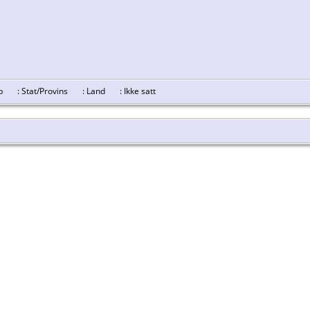
skap
: Stat/Provins
: Land
: Ikke satt