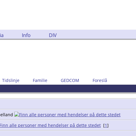
ia
Info
DIV
Tidslinje
Familie
GEDCOM
Foreslå
Helland
[
1
]