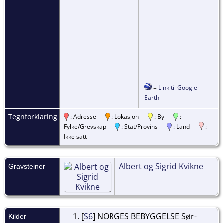
=
Link til Google
Earth
Tegnforklaring
: Adresse
: Lokasjon
: By
:
Fylke/Grevskap
: Stat/Provins
: Land
:
Ikke satt
Albert og Sigrid Kvikne
Gravsteiner
[
S6
] NORGES BEBYGGELSE Sør-
Kilder