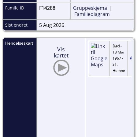
F14288
Gruppeskjema
|
Famile ID
Familiediagram
5 Aug 2026
Sist endret
Hendelseskart
Død
-
Vis
18 Mar
kartet
1967 -
ST,
Hemne