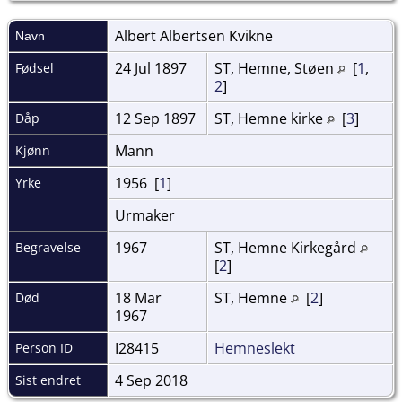
Albert Albertsen
Kvikne
Navn
24 Jul 1897
ST, Hemne, Støen
[
1
,
Fødsel
2
]
12 Sep 1897
ST, Hemne kirke
[
3
]
Dåp
Mann
Kjønn
1956 [
1
]
Yrke
Urmaker
1967
ST, Hemne Kirkegård
Begravelse
[
2
]
18 Mar
ST, Hemne
[
2
]
Død
1967
I28415
Hemneslekt
Person ID
4 Sep 2018
Sist endret