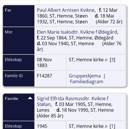
Paul Albert Arntsen Kvikne
,
f.
12 Mar
Far
1860, ST, Hemne, Støen
d.
18 Mai
1932, ST, Hemne, Støen
(Alder 72 år)
Elen Marie Isaksdtr. Kvikne f Ødegård
,
Mor
f.
22 Sep 1864, ST, Hemne, Ødegård
d.
03 Nov 1940, ST, Hemne
(Alder 76
år)
08 Nov
ST, Hemne kirke
[
3
]
Ekteskap
1883
F14287
Gruppeskjema
|
Famile ID
Familiediagram
Sigrid Elfrida Rasmusdtr. Kvikne f
Familie
Stølan
,
f.
03 Mar 1905, ST, Hemne,
Lenes
d.
18 Nov 1990, ST, Hemne
(Alder 85 år)
1945
ST, Hemne kirke
[
1
]
Ekteskap