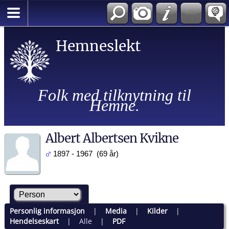
Hemneslekt
Folk med tilknytning til
Hemne.
Albert Albertsen Kvikne
1897 - 1967 (69 år)
Personlig informasjon
|
Media
|
Kilder
|
Hendelseskart
|
Alle
|
PDF