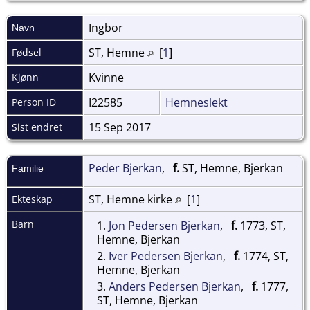
Ingbor
Navn
ST, Hemne
[
1
]
Fødsel
Kvinne
Kjønn
I22585
Hemneslekt
Person ID
15 Sep 2017
Sist endret
Peder Bjerkan
,
f.
ST, Hemne, Bjerkan
Familie
ST, Hemne kirke
[
1
]
Ekteskap
Barn
1.
Jon Pedersen Bjerkan
,
f.
1773, ST,
Hemne, Bjerkan
2.
Iver Pedersen Bjerkan
,
f.
1774, ST,
Hemne, Bjerkan
3.
Anders Pedersen Bjerkan
,
f.
1777,
ST, Hemne, Bjerkan