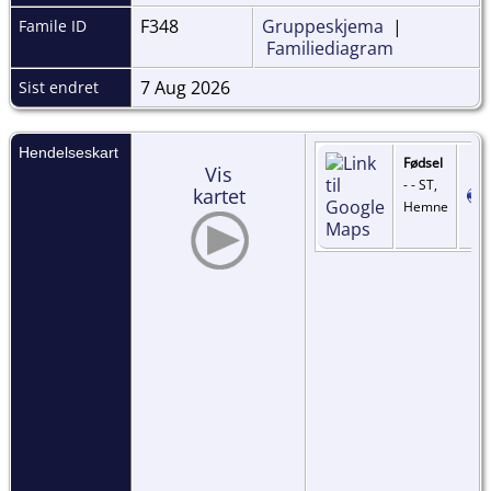
F348
Gruppeskjema
|
Famile ID
Familiediagram
7 Aug 2026
Sist endret
Hendelseskart
Fødsel
Vis
- - ST,
kartet
Hemne