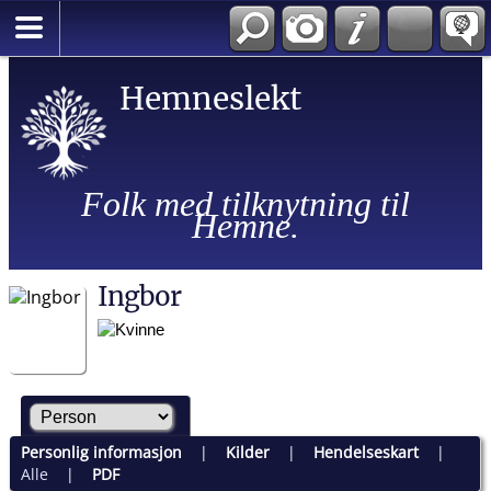
Hemneslekt
Folk med tilknytning til
Hemne.
Ingbor
Personlig informasjon
|
Kilder
|
Hendelseskart
|
Alle
|
PDF