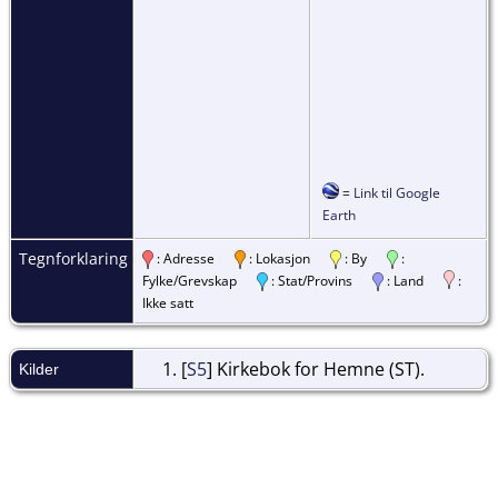
=
Link til Google
Earth
Tegnforklaring
: Adresse
: Lokasjon
: By
:
Fylke/Grevskap
: Stat/Provins
: Land
:
Ikke satt
[
S5
] Kirkebok for Hemne (ST).
Kilder