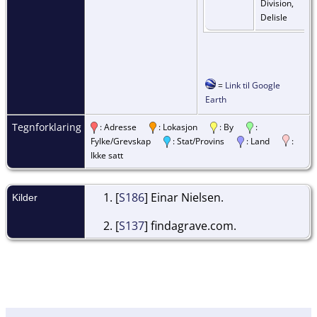
Division,
Delisle
=
Link til Google
Earth
Tegnforklaring
: Adresse
: Lokasjon
: By
:
Fylke/Grevskap
: Stat/Provins
: Land
:
Ikke satt
[
S186
] Einar Nielsen.
Kilder
[
S137
] findagrave.com.