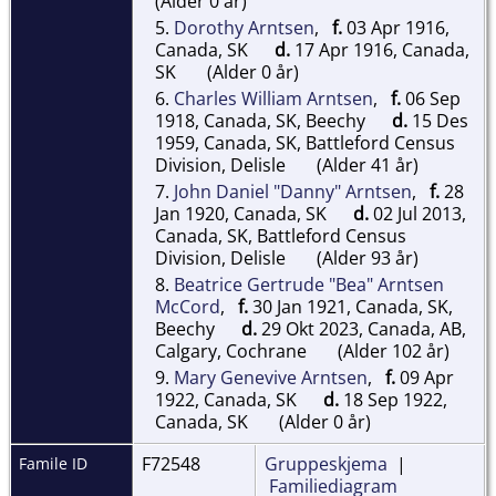
(Alder 0 år)
5.
Dorothy Arntsen
,
f.
03 Apr 1916,
Canada, SK
d.
17 Apr 1916, Canada,
SK
(Alder 0 år)
6.
Charles William Arntsen
,
f.
06 Sep
1918, Canada, SK, Beechy
d.
15 Des
1959, Canada, SK, Battleford Census
Division, Delisle
(Alder 41 år)
7.
John Daniel "Danny" Arntsen
,
f.
28
Jan 1920, Canada, SK
d.
02 Jul 2013,
Canada, SK, Battleford Census
Division, Delisle
(Alder 93 år)
8.
Beatrice Gertrude "Bea" Arntsen
McCord
,
f.
30 Jan 1921, Canada, SK,
Beechy
d.
29 Okt 2023, Canada, AB,
Calgary, Cochrane
(Alder 102 år)
9.
Mary Genevive Arntsen
,
f.
09 Apr
1922, Canada, SK
d.
18 Sep 1922,
Canada, SK
(Alder 0 år)
F72548
Gruppeskjema
|
Famile ID
Familiediagram