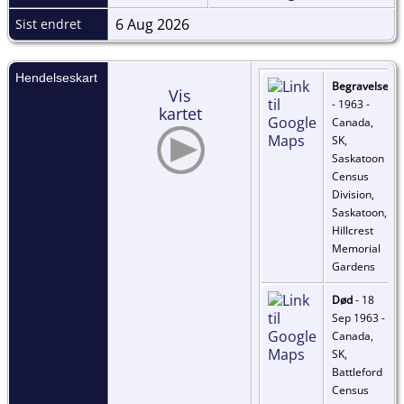
6 Aug 2026
Sist endret
Hendelseskart
Begravelse
Vis
- 1963 -
kartet
Canada,
SK,
Saskatoon
Census
Division,
Saskatoon,
Hillcrest
Memorial
Gardens
Død
- 18
Sep 1963 -
Canada,
SK,
Battleford
Census