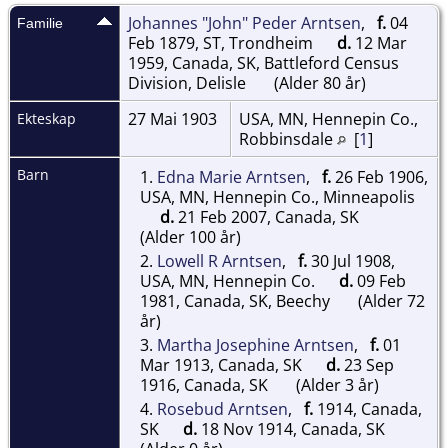
Johannes "John" Peder Arntsen
,
f.
04
Familie
Feb 1879, ST, Trondheim
d.
12 Mar
1959, Canada, SK, Battleford Census
Division, Delisle
(Alder 80 år)
27 Mai 1903
USA, MN, Hennepin Co.,
Ekteskap
Robbinsdale
[
1
]
Barn
1.
Edna Marie Arntsen
,
f.
26 Feb 1906,
USA, MN, Hennepin Co., Minneapolis
d.
21 Feb 2007, Canada, SK
(Alder 100 år)
2.
Lowell R Arntsen
,
f.
30 Jul 1908,
USA, MN, Hennepin Co.
d.
09 Feb
1981, Canada, SK, Beechy
(Alder 72
år)
3.
Martha Josephine Arntsen
,
f.
01
Mar 1913, Canada, SK
d.
23 Sep
1916, Canada, SK
(Alder 3 år)
4.
Rosebud Arntsen
,
f.
1914, Canada,
SK
d.
18 Nov 1914, Canada, SK