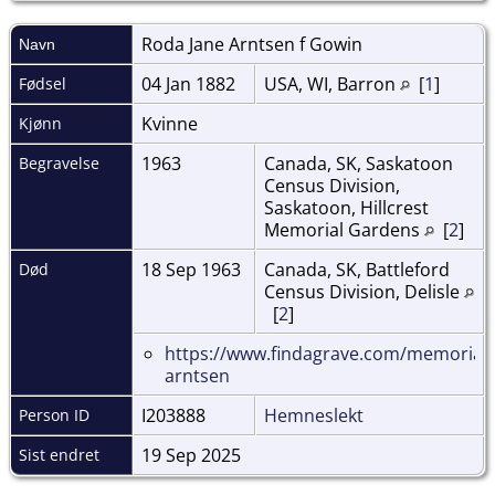
Roda Jane Arntsen f
Gowin
Navn
04 Jan 1882
USA, WI, Barron
[
1
]
Fødsel
Kvinne
Kjønn
1963
Canada, SK, Saskatoon
Begravelse
Census Division,
Saskatoon, Hillcrest
Memorial Gardens
[
2
]
18 Sep 1963
Canada, SK, Battleford
Død
Census Division, Delisle
[
2
]
https://www.findagrave.com/memorial
arntsen
I203888
Hemneslekt
Person ID
19 Sep 2025
Sist endret