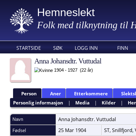
Hemneslekt
Folk med tilknytning til
STARTSIDE
SØK
LOGG INN
FINN
Anna Johansdtr. Vuttudal
1904 - 1927 (22 år)
Person
Aner
Etterkommere
Slekts
Personlig informasjon
|
Media
|
Kilder
|
Hen
Anna Johansdtr.
Vuttudal
Navn
25 Mar 1904
ST, Snillfjord
Fødsel