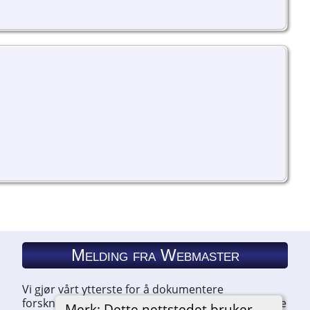
Melding fra Webmaster
Vi gjør vårt ytterste for å dokumentere
forskningen vår. Hvis du har noe du ønsker å legge
Merk: Dette nettstedet bruker