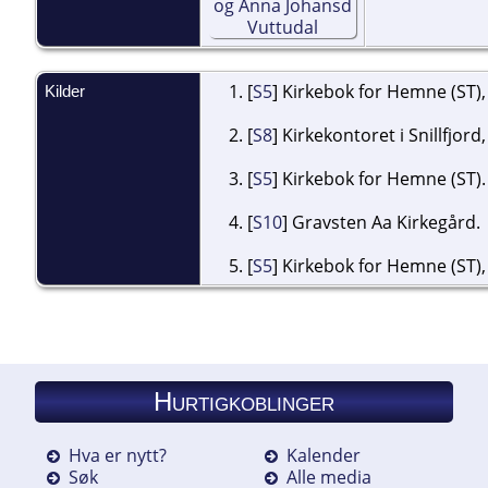
[
S5
] Kirkebok for Hemne (ST),
Kilder
[
S8
] Kirkekontoret i Snillfjord
[
S5
] Kirkebok for Hemne (ST).
[
S10
] Gravsten Aa Kirkegård.
[
S5
] Kirkebok for Hemne (ST),
Hurtigkoblinger
Hva er nytt?
Kalender
Søk
Alle media