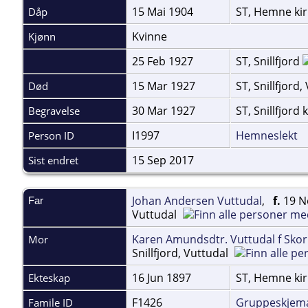
15 Mai 1904
ST, Hemne ki
Dåp
Kvinne
Kjønn
25 Feb 1927
ST, Snillfjord
15 Mar 1927
ST, Snillfjord
Død
30 Mar 1927
ST, Snillfjord
Begravelse
I1997
Hemneslekt
Person ID
15 Sep 2017
Sist endret
Johan Andersen Vuttudal
,
f.
19 No
Far
Vuttudal
Karen Amundsdtr. Vuttudal f Skor
Mor
Snillfjord, Vuttudal
16 Jun 1897
ST, Hemne ki
Ekteskap
F1426
Gruppeskjem
Famile ID