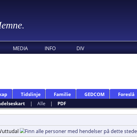
 Hemne.
MEDIA
INFO
DIV
kap
Tidslinje
Familie
GEDCOM
Foreslå
delseskart
|
Alle
|
PDF
, Vuttudal