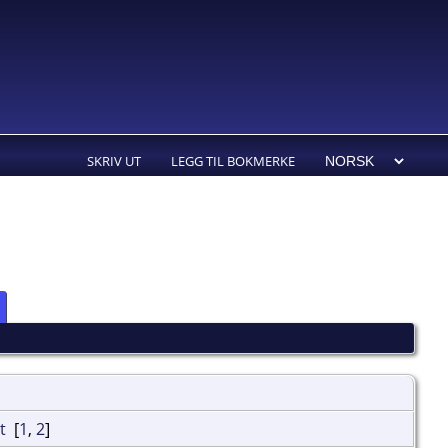
SKRIV UT
LEGG TIL BOKMERKE
[
1
,
2
]