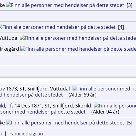
rke
[
3
]
[
4
]
, Vuttudal
 kirkegård
v 1873, ST, Snillfjord, Vuttudal
(Alder 69 år)
ild
,
f.
14 Des 1871, ST, Snillfjord, Skorild
(Alder 94 år)
rke
[
5
]
a
|
Familiediagram