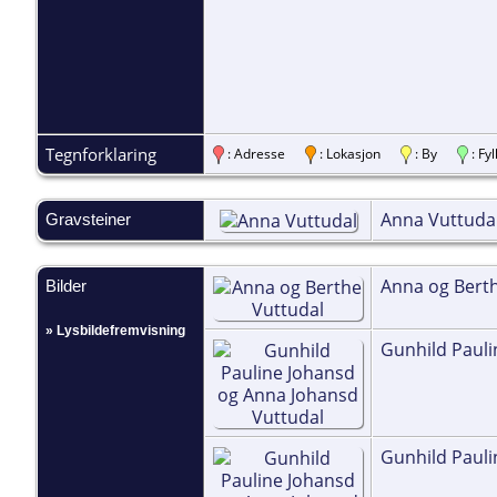
Tegnforklaring
: Adresse
: Lokasjon
: By
: F
Anna Vuttuda
Gravsteiner
Anna og Bert
Bilder
» Lysbildefremvisning
Gunhild Pauli
Gunhild Pauli