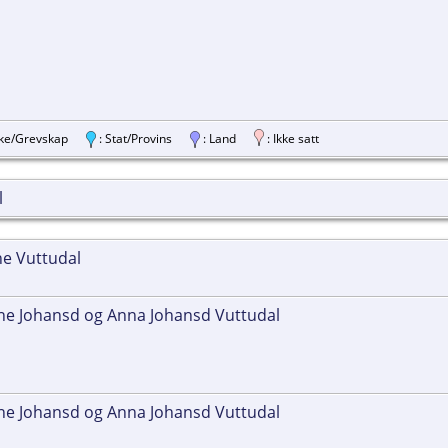
ylke/Grevskap
: Stat/Provins
: Land
: Ikke satt
l
he Vuttudal
ne Johansd og Anna Johansd Vuttudal
ne Johansd og Anna Johansd Vuttudal