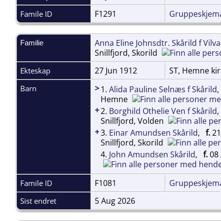
F1291
Gruppeskjem
Famile ID
Anna Eline Johnsdtr. Skårild f Vilv
Familie
Snillfjord, Skorild
27 Jun 1912
ST, Hemne ki
Ekteskap
>
Barn
1.
Alida Pauline Selnæs f Skårild
Hemne
+
2.
Borghild Othelie Ven f Skårild
Snillfjord, Volden
+
3.
Einar Amundsen Skårild
,
f.
21 
Snillfjord, Skorild
4.
John Amundsen Skårild
,
f.
08 
F1081
Gruppeskjem
Famile ID
5 Aug 2026
Sist endret