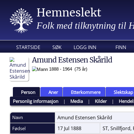
Hemneslekt
Folk med tilknytning til
STARTSIDE
SØK
LOGG INN
FINN
Amund Estensen Skårild
1888 - 1964 (75 år)
Person
Aner
Etterkommere
Slektskap
Personlig informasjon
|
Media
|
Kilder
|
Hendel
Amund Estensen
Skårild
Navn
17 Jul 1888
ST, Snillfjord
Fødsel