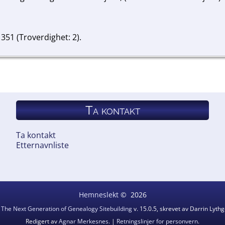
 351 (Troverdighet: 2).
 353 (Troverdighet: 2).
Ta kontakt
Ta kontakt
Etternavnliste
Hemneslekt
©
2026
v
The Next Generation of Genealogy Sitebuilding
v. 15.0.5, skrevet av Darrin Lyt
Redigert av
Agnar Merkesnes
. |
Retningslinjer for personvern
.