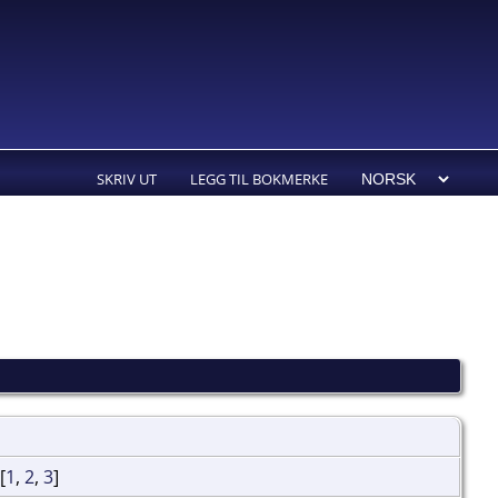
SKRIV UT
LEGG TIL BOKMERKE
[
1
,
2
,
3
]