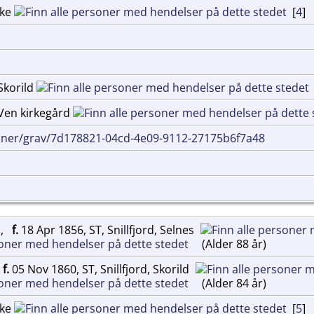
rke
[
4
]
 Skorild
, Ven kirkegård
inner/grav/7d178821-04cd-4e09-9112-27175b6f7a48
o
,
f.
18 Apr 1856, ST, Snillfjord, Selnes
(Alder 88 år)
,
f.
05 Nov 1860, ST, Snillfjord, Skorild
(Alder 84 år)
rke
[
5
]