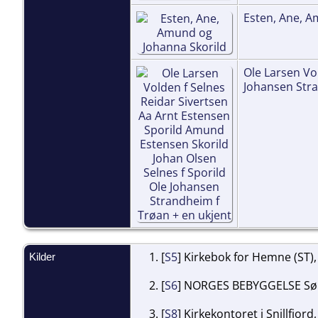
Esten, Ane, A
Ole Larsen Vo
Johansen Stra
[
S5
] Kirkebok for Hemne (ST),
Kilder
[
S6
] NORGES BEBYGGELSE Sør-
[
S8
] Kirkekontoret i Snillfjord