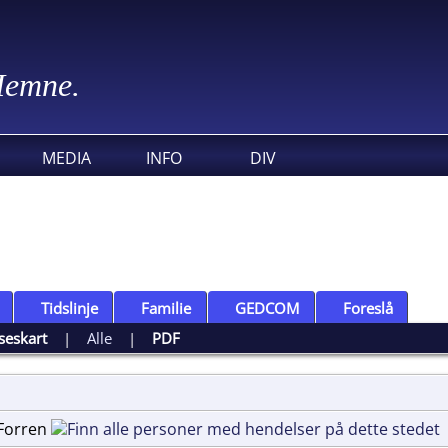
 Hemne.
MEDIA
INFO
DIV
Tidslinje
Familie
GEDCOM
Foreslå
seskart
|
Alle
|
PDF
, Forren