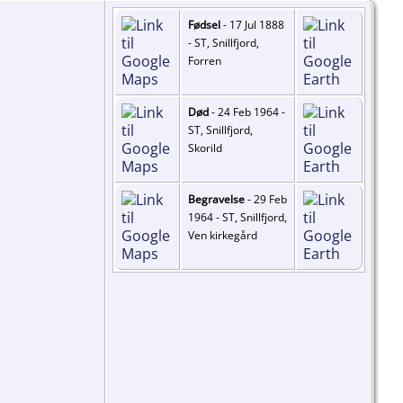
Fødsel
- 17 Jul 1888
- ST, Snillfjord,
Forren
Død
- 24 Feb 1964 -
ST, Snillfjord,
Skorild
Begravelse
- 29 Feb
1964 - ST, Snillfjord,
Ven kirkegård