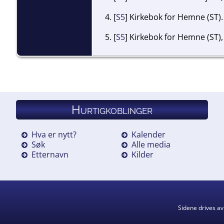
[
S5
] Kirkebok for Hemne (ST).
[
S5
] Kirkebok for Hemne (ST),
[
S5
] Kirkebok for Hemne (ST),
Hurtigkoblinger
Hva er nytt?
Kalender
Søk
Alle media
Etternavn
Kilder
Sidene drives a