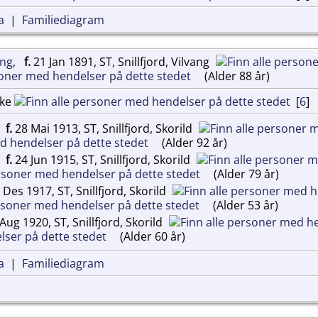
a
|
Familiediagram
ang
,
f.
21 Jan 1891, ST, Snillfjord, Vilvang
(Alder 88 år)
rke
[
6
]
,
f.
28 Mai 1913, ST, Snillfjord, Skorild
(Alder 92 år)
,
f.
24 Jun 1915, ST, Snillfjord, Skorild
(Alder 79 år)
Des 1917, ST, Snillfjord, Skorild
(Alder 53 år)
Aug 1920, ST, Snillfjord, Skorild
(Alder 60 år)
a
|
Familiediagram