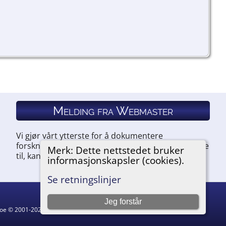
Melding fra Webmaster
Vi gjør vårt ytterste for å dokumentere
forskningen vår. Hvis du har noe du ønsker å legge
Merk: Dette nettstedet bruker
til, kan du kontakte oss.
informasjonskapsler (cookies).
Se retningslinjer
Jeg forstår
hgoe © 2001-2026.