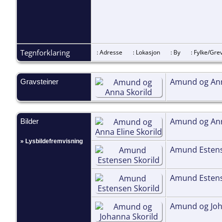
Tegnforklaring
: Adresse
: Lokasjon
: By
: Fylke/G
Amund og Ann
Gravsteiner
Amund og Anna
Bilder
» Lysbildefremvisning
Amund Estens
Amund Estens
Amund og Joh