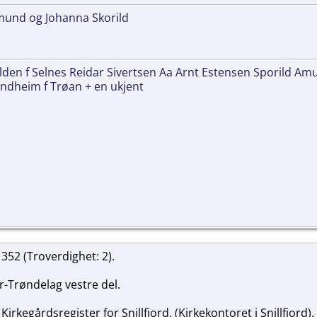
mund og Johanna Skorild
lden f Selnes Reidar Sivertsen Aa Arnt Estensen Sporild Amu
ndheim f Trøan + en ukjent
 352 (Troverdighet: 2).
Trøndelag vestre del.
, Kirkegårdsregister for Snillfjord, (Kirkekontoret i Snillfjord).