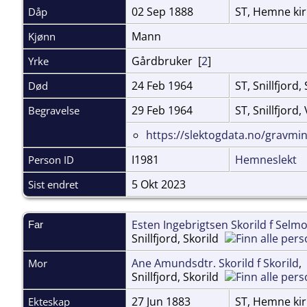
02 Sep 1888
ST, Hemne ki
Dåp
Mann
Kjønn
Gårdbruker [
2
]
Yrke
24 Feb 1964
ST, Snillfjord,
Død
29 Feb 1964
ST, Snillfjord
Begravelse
https://slektogdata.no/gravm
I1981
Hemneslekt
Person ID
5 Okt 2023
Sist endret
Esten Ingebrigtsen Skorild f Selm
Far
Snillfjord, Skorild
Ane Amundsdtr. Skorild f Skorild
Mor
Snillfjord, Skorild
27 Jun 1883
ST, Hemne ki
Ekteskap