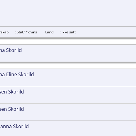
revskap
: Stat/Provins
: Land
: Ikke satt
a Skorild
 Eline Skorild
en Skorild
en Skorild
anna Skorild