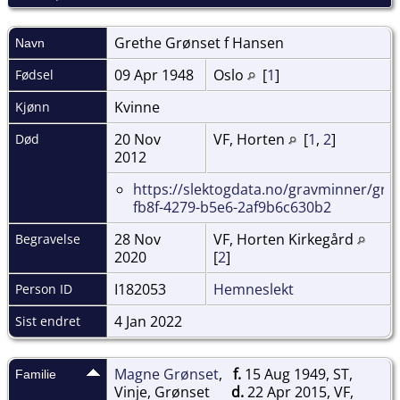
Grethe Grønset f
Hansen
Navn
09 Apr 1948
Oslo
[
1
]
Fødsel
Kvinne
Kjønn
20 Nov
VF, Horten
[
1
,
2
]
Død
2012
https://slektogdata.no/gravminner/gra
fb8f-4279-b5e6-2af9b6c630b2
28 Nov
VF, Horten Kirkegård
Begravelse
2020
[
2
]
I182053
Hemneslekt
Person ID
4 Jan 2022
Sist endret
Magne Grønset
,
f.
15 Aug 1949, ST,
Familie
Vinje, Grønset
d.
22 Apr 2015, VF,