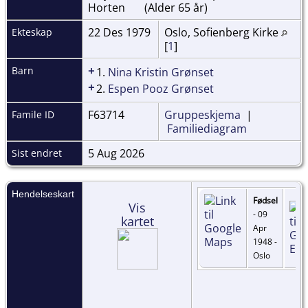
Horten
(Alder 65 år)
22 Des 1979
Oslo, Sofienberg Kirke
Ekteskap
[
1
]
+
Barn
1.
Nina Kristin Grønset
+
2.
Espen Pooz Grønset
F63714
Gruppeskjema
|
Famile ID
Familiediagram
5 Aug 2026
Sist endret
Hendelseskart
Fødsel
Vis
- 09
kartet
Apr
1948 -
Oslo