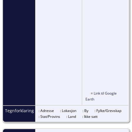
=
Link til Google
Earth
Tegnforklaring
: Adresse
: Lokasjon
: By
: Fylke/Grevskap
: Stat/Provins
: Land
: Ikke satt