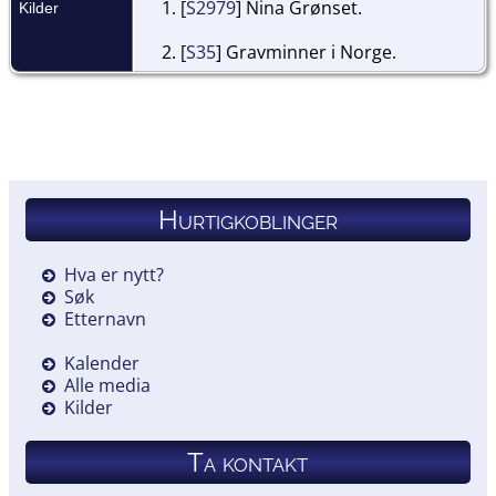
[
S2979
] Nina Grønset.
Kilder
[
S35
] Gravminner i Norge.
Hurtigkoblinger
Hva er nytt?
Søk
Etternavn
Kalender
Alle media
Kilder
Ta kontakt