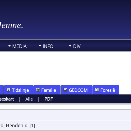
 Hemne.
MEDIA
INFO
DIV
Tidslinje
Familie
GEDCOM
Foreslå
seskart
|
Alle
|
PDF
ord, Henden
[
1
]