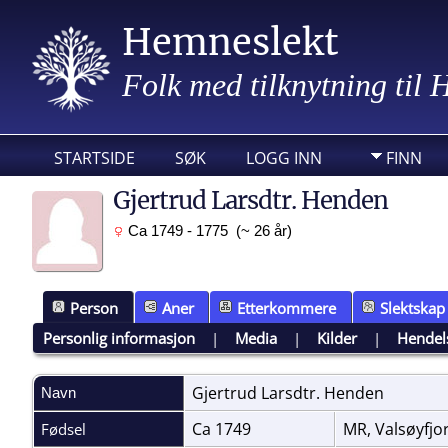
Hemneslekt
Folk med tilknytning til
STARTSIDE
SØK
LOGG INN
FINN
Gjertrud Larsdtr. Henden
Ca 1749 - 1775 (~ 26 år)
Person
Aner
Etterkommere
Slektskap
Personlig informasjon
|
Media
|
Kilder
|
Hendel
Gjertrud Larsdtr.
Henden
Navn
Ca 1749
MR, Valsøyfj
Fødsel