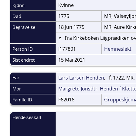
Kvinne
Kjønn
1775
MR, Valsøyfj
Død
18 Jun 1775
MR, Aure Kir
Begravelse
Fra Kirkeboken Liigprædiken ov
I177801
Hemneslekt
Person ID
15 Mai 2021
Sist endret
Lars Larsen Henden
,
f.
1722, MR,
Far
Margrete Jonsdtr. Henden f Klætt
Mor
F62016
Gruppeskjem
Famile ID
Hendelseskart