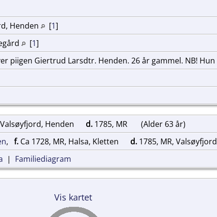
ord, Henden
[
1
]
kegård
[
1
]
er piigen Giertrud Larsdtr. Henden. 26 år gammel. NB! Hun bl
 Valsøyfjord, Henden
d.
1785, MR
(Alder 63 år)
en
,
f.
Ca 1728, MR, Halsa, Kletten
d.
1785, MR, Valsøyfjor
a
|
Familiediagram
Vis kartet