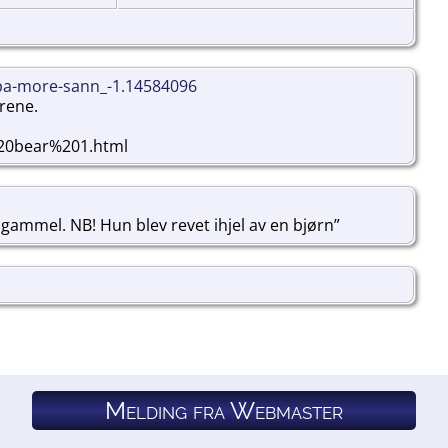
pa-more-sann_-1.14584096
rene.
20bear%201.html
gammel. NB! Hun blev revet ihjel av en bjørn”
Melding fra Webmaster