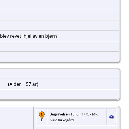
ev revet ihjel av en bjørn
d
(Alder ~ 57 år)
Begravelse
- 18 Jun 1775 - MR,
Aure Kirkegård