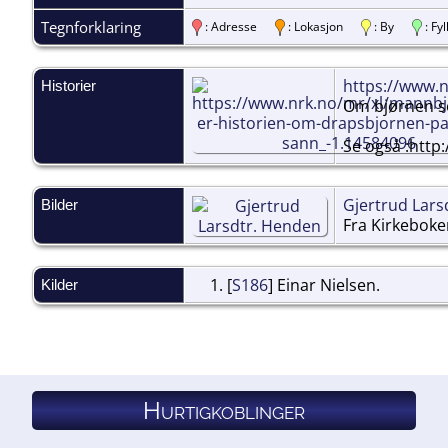
Tegnforklaring
: Adresse
: Lokasjon
: By
: F
https://www.
Historier
Om bjørnen s
Se også :htt
Gjertrud Lars
Bilder
Fra Kirkeboke
[
S186
] Einar Nielsen.
Kilder
Hurtigkoblinger