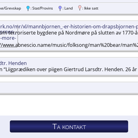
ylke/Grevskap
: Stat/Provins
: Land
: Ikke satt
nrk.no/mr/xl/mannbjornen_-er-historien-om-drapsbjornen-
om terroriserte bygdene på Nordmøre på slutten av 1770-å
p://www.abnescio.name/music/folksong/man%20bear/man%
dtr. Henden
n “Liigprædiken over piigen Giertrud Larsdtr. Henden. 26 år 
Ta kontakt