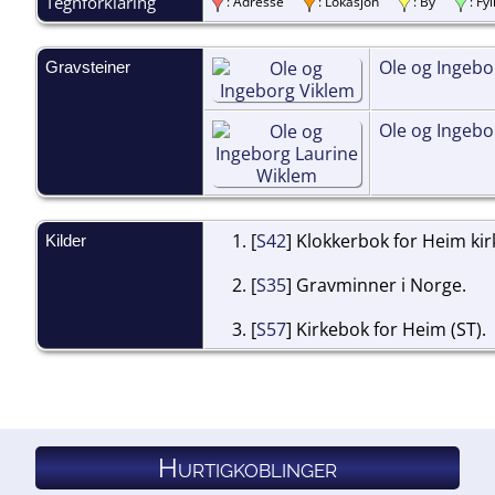
Tegnforklaring
: Adresse
: Lokasjon
: By
: F
Ole og Ingebo
Gravsteiner
Ole og Ingebo
[
S42
] Klokkerbok for Heim kirk
Kilder
[
S35
] Gravminner i Norge.
[
S57
] Kirkebok for Heim (ST).
Hurtigkoblinger