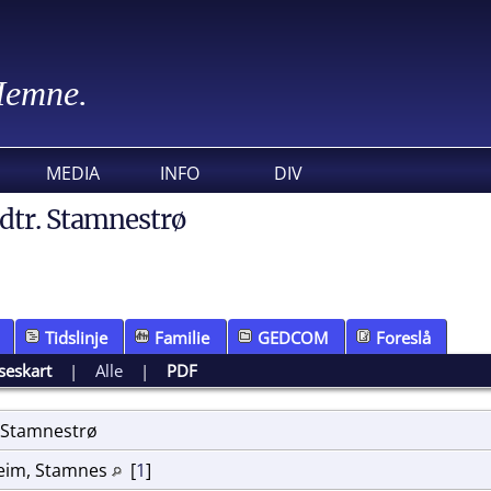
 Hemne.
MEDIA
INFO
DIV
dtr. Stamnestrø
Tidslinje
Familie
GEDCOM
Foreslå
seskart
|
Alle
|
PDF
Stamnestrø
eim, Stamnes
[
1
]