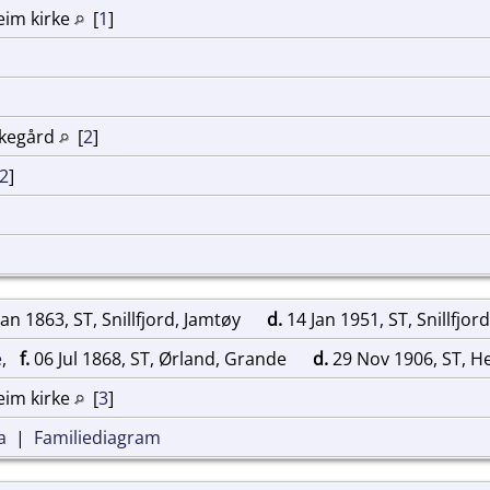
eim kirke
[
1
]
rkegård
[
2
]
2
]
an 1863, ST, Snillfjord, Jamtøy
d.
14 Jan 1951, ST, Snillfjor
e
,
f.
06 Jul 1868, ST, Ørland, Grande
d.
29 Nov 1906, ST, 
eim kirke
[
3
]
a
|
Familiediagram