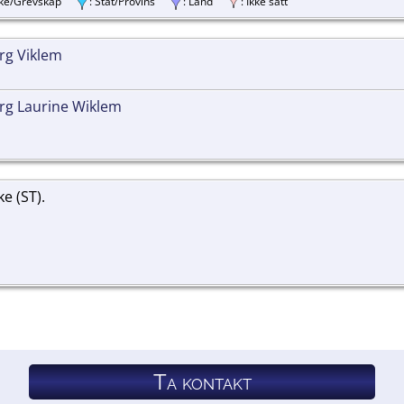
ylke/Grevskap
: Stat/Provins
: Land
: Ikke satt
rg Viklem
rg Laurine Wiklem
e (ST).
Ta kontakt