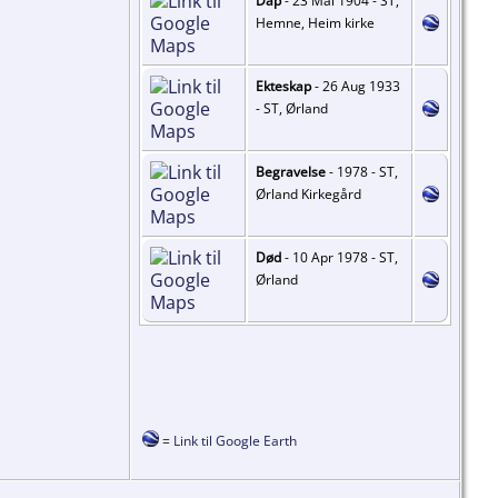
Dåp
- 23 Mai 1904 - ST,
Hemne, Heim kirke
Ekteskap
- 26 Aug 1933
- ST, Ørland
Begravelse
- 1978 - ST,
Ørland Kirkegård
Død
- 10 Apr 1978 - ST,
Ørland
=
Link til Google Earth