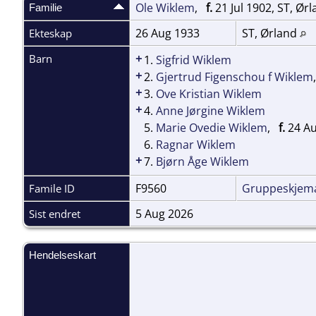
Ole Wiklem
,
f.
21 Jul 1902, ST, Ør
Familie
26 Aug 1933
ST, Ørland
Ekteskap
+
Barn
1.
Sigfrid Wiklem
+
2.
Gjertrud Figenschou f Wiklem
+
3.
Ove Kristian Wiklem
+
4.
Anne Jørgine Wiklem
5.
Marie Ovedie Wiklem
,
f.
24 Au
6.
Ragnar Wiklem
+
7.
Bjørn Åge Wiklem
F9560
Gruppeskjem
Famile ID
5 Aug 2026
Sist endret
Hendelseskart