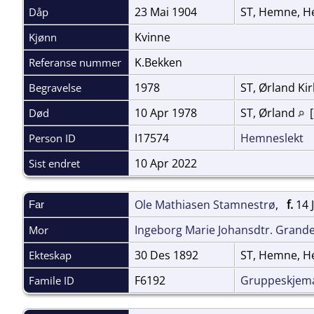
23 Mai 1904
ST, Hemne, H
Dåp
Kvinne
Kjønn
K.Bekken
Referanse nummer
1978
ST, Ørland Ki
Begravelse
10 Apr 1978
ST, Ørland
[
Død
I17574
Hemneslekt
Person ID
10 Apr 2022
Sist endret
Ole Mathiasen Stamnestrø
,
f.
14 J
Far
Ingeborg Marie Johansdtr. Grand
Mor
30 Des 1892
ST, Hemne, H
Ekteskap
F6192
Gruppeskjem
Famile ID