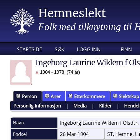
Hemneslekt
Folk med tilknytning til
STARTSIDE
SØK
LOGG INN
FINN
Ingeborg Laurine Wiklem f Ols
1904 - 1978 (74 år)
Person
Aner
Etterkommere
Slektskap
Personlig informasjon
|
Media
|
Kilder
|
Hendel
Ingeborg Laurine Wiklem f Olsdtr.
Navn
26 Mar 1904
ST, Hemne, H
Fødsel