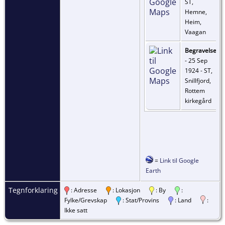
ST,
Hemne,
Heim,
Vaagan
Begravelse
- 25 Sep
1924 - ST,
Snillfjord,
Rottem
kirkegård
=
Link til Google
Earth
Tegnforklaring
: Adresse
: Lokasjon
: By
:
Fylke/Grevskap
: Stat/Provins
: Land
:
Ikke satt