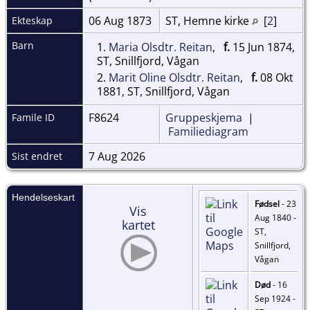
06 Aug 1873
ST, Hemne kirke
[
2
]
Ekteskap
Barn
1.
Maria Olsdtr. Reitan
,
f.
15 Jun 1874,
ST, Snillfjord, Vågan
2.
Marit Oline Olsdtr. Reitan
,
f.
08 Okt
1881, ST, Snillfjord, Vågan
F8624
Gruppeskjema
|
Famile ID
Familiediagram
7 Aug 2026
Sist endret
Hendelseskart
Fødsel
- 23
Vis
Aug 1840 -
kartet
ST,
Snillfjord,
Vågan
Død
- 16
Sep 1924 -