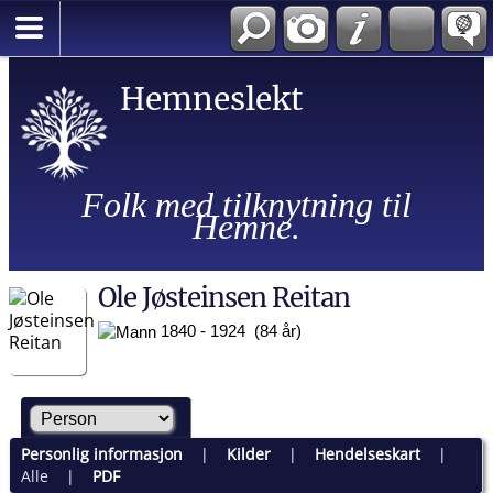
Hemneslekt
Folk med tilknytning til
Hemne.
Ole Jøsteinsen Reitan
1840 - 1924 (84 år)
Personlig informasjon
|
Kilder
|
Hendelseskart
|
Alle
|
PDF