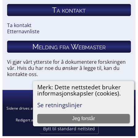
Ta kontakt
Ta kontakt
Etternavnliste
Melding fra Webmaster
Vi gjør vårt ytterste for å dokumentere forskningen
vår. Hvis du har noe du ønsker å legge til, kan du
kontakte oss.
Merk: Dette nettstedet bruker
informasjonskapsler (cookies).
Hemneslekt
©
2026
Se retningslinjer
Sidene drives av
The Next Generation of Genealogy Sitebuilding
v. 15.0.5,
skrevet av Darrin Lythgoe © 2001-2026.
Jeg forstår
Redigert av
Agnar Merkesnes
. |
Retningslinjer for personvern
.
Bytt til standard nettsted