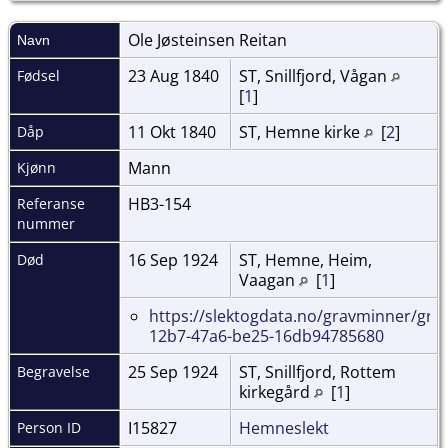
Ole Jøsteinsen
Reitan
Navn
23 Aug 1840
ST, Snillfjord, Vågan
Fødsel
[
1
]
11 Okt 1840
ST, Hemne kirke
[
2
]
Dåp
Mann
Kjønn
HB3-154
Referanse
nummer
16 Sep 1924
ST, Hemne, Heim,
Død
Vaagan
[
1
]
https://slektogdata.no/gravminner/gra
12b7-47a6-be25-16db94785680
25 Sep 1924
ST, Snillfjord, Rottem
Begravelse
kirkegård
[
1
]
I15827
Hemneslekt
Person ID