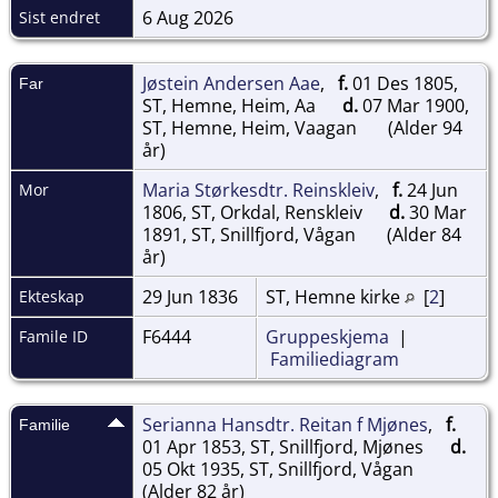
6 Aug 2026
Sist endret
Jøstein Andersen Aae
,
f.
01 Des 1805,
Far
ST, Hemne, Heim, Aa
d.
07 Mar 1900,
ST, Hemne, Heim, Vaagan
(Alder 94
år)
Maria Størkesdtr. Reinskleiv
,
f.
24 Jun
Mor
1806, ST, Orkdal, Renskleiv
d.
30 Mar
1891, ST, Snillfjord, Vågan
(Alder 84
år)
29 Jun 1836
ST, Hemne kirke
[
2
]
Ekteskap
F6444
Gruppeskjema
|
Famile ID
Familiediagram
Serianna Hansdtr. Reitan f Mjønes
,
f.
Familie
01 Apr 1853, ST, Snillfjord, Mjønes
d.
05 Okt 1935, ST, Snillfjord, Vågan
(Alder 82 år)