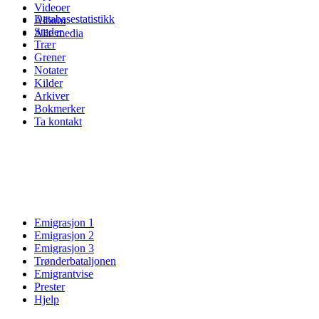
Videoer
Databasestatistikk
Album
Steder
Alle media
Trær
Grener
Notater
Kilder
Arkiver
Bokmerker
Ta kontakt
Emigrasjon 1
Emigrasjon 2
Emigrasjon 3
Trønderbataljonen
Emigrantvise
Prester
Hjelp