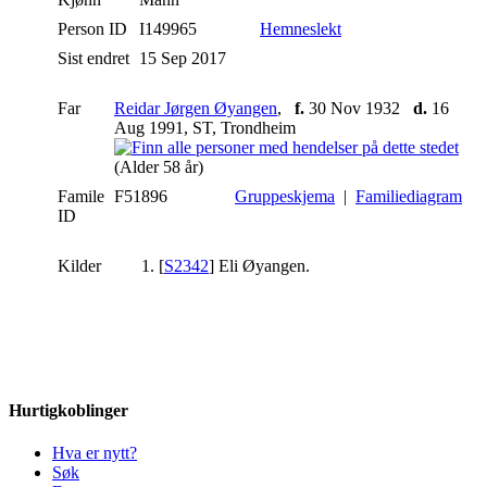
Person ID
I149965
Hemneslekt
Sist endret
15 Sep 2017
Far
Reidar Jørgen Øyangen
,
f.
30 Nov 1932
d.
16
Aug 1991, ST, Trondheim
(Alder 58 år)
Famile
F51896
Gruppeskjema
|
Familiediagram
ID
Kilder
[
S2342
] Eli Øyangen.
Hurtigkoblinger
Hva er nytt?
Søk