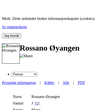
Folk med tilknytning til Hemne.
Merk: Dette nettstedet bruker informasjonskapsler (cookies).
Se retningslinjer
Jeg forstår
Rossano Øyangen
Personlig informasjon
|
Kilder
|
Alle
|
PDF
Navn
Rossano
Øyangen
Fødsel
J [
1
]
Kjønn
Mann