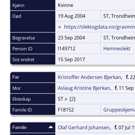
Kvinne
Kjønn
19 Aug 2004
ST, Trondhe
Død
https://slektogdata.no/gravm
23 Sep 2004
ST, Trondhei
Begravelse
I149712
Hemneslekt
Person ID
15 Sep 2017
Sist endret
Kristoffer Andersen Bjerkan
,
f.
22
Far
Aslaug Kristine Bjerkan
,
f.
11 Sep
Mor
ST
[
2
]
Ekteskap
F18152
Gruppeskjem
Famile ID
Olaf Gerhard Johansen
,
f.
07 Jul 
Familie