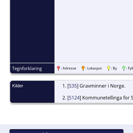
Tegnforklaring
: Adresse
: Lokasjon
: By
: F
[
S35
] Gravminner i Norge.
Kilder
[
S124
] Kommunetellinga for S