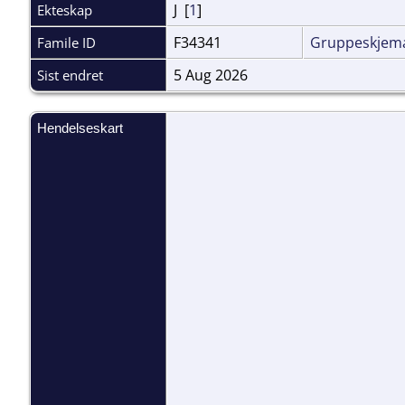
J [
1
]
Ekteskap
F34341
Gruppeskjem
Famile ID
5 Aug 2026
Sist endret
Hendelseskart