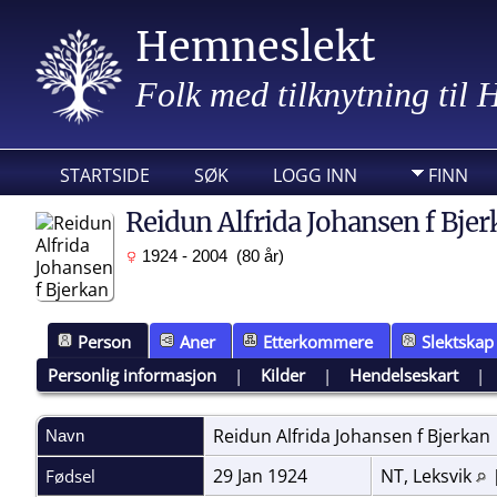
Hemneslekt
Folk med tilknytning til
STARTSIDE
SØK
LOGG INN
FINN
Reidun Alfrida Johansen f Bjer
1924 - 2004 (80 år)
Person
Aner
Etterkommere
Slektskap
Personlig informasjon
|
Kilder
|
Hendelseskart
Reidun Alfrida Johansen f
Bjerkan
Navn
29 Jan 1924
NT, Leksvik
Fødsel