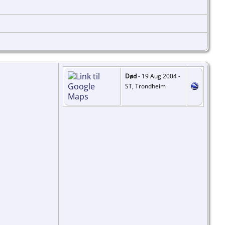
Død
- 19 Aug 2004 -
ST, Trondheim