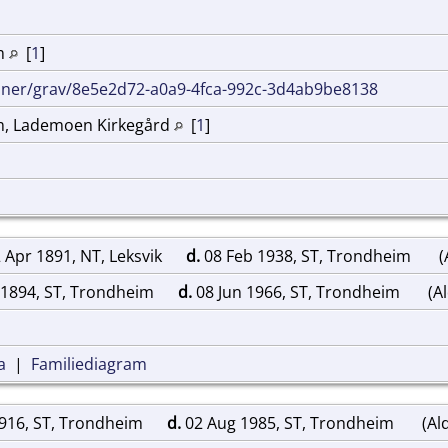
im
[
1
]
inner/grav/8e5e2d72-a0a9-4fca-992c-3d4ab9be8138
m, Lademoen Kirkegård
[
1
]
 Apr 1891, NT, Leksvik
d.
08 Feb 1938, ST, Trondheim
(
 1894, ST, Trondheim
d.
08 Jun 1966, ST, Trondheim
(Al
a
|
Familiediagram
1916, ST, Trondheim
d.
02 Aug 1985, ST, Trondheim
(Ald