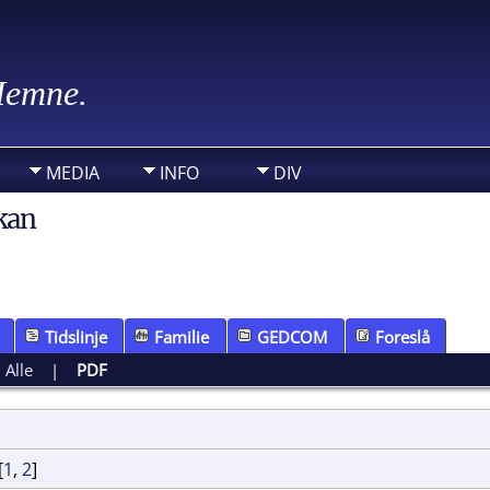
 Hemne.
MEDIA
INFO
DIV
kan
Tidslinje
Familie
GEDCOM
Foreslå
|
Alle
|
PDF
[
1
,
2
]