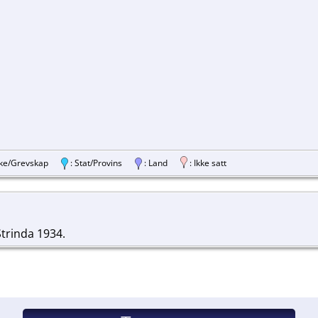
ylke/Grevskap
: Stat/Provins
: Land
: Ikke satt
trinda 1934.