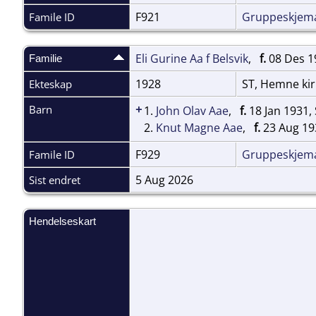
F921
Gruppeskjem
Famile ID
Eli Gurine Aa f Belsvik
,
f.
08 Des 1
Familie
1928
ST, Hemne ki
Ekteskap
+
Barn
1.
John Olav Aae
,
f.
18 Jan 1931,
2.
Knut Magne Aae
,
f.
23 Aug 19
F929
Gruppeskjem
Famile ID
5 Aug 2026
Sist endret
Hendelseskart