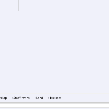
revskap
: Stat/Provins
: Land
: Ikke satt