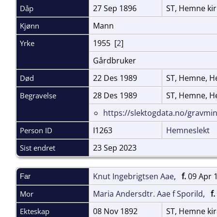
27 Sep 1896
ST, Hemne ki
Dåp
Mann
Kjønn
1955 [
2
]
Yrke
Gårdbruker
22 Des 1989
ST, Hemne, He
Død
28 Des 1989
ST, Hemne, H
Begravelse
https://slektogdata.no/gravm
I1263
Hemneslekt
Person ID
23 Sep 2023
Sist endret
Knut Ingebrigtsen Aae
,
f.
09 Apr 
Far
Maria Andersdtr. Aae f Sporild
,
f.
Mor
08 Nov 1892
ST, Hemne ki
Ekteskap