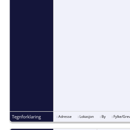
Tegnforklaring
: Adresse
: Lokasjon
: By
: Fylke/G