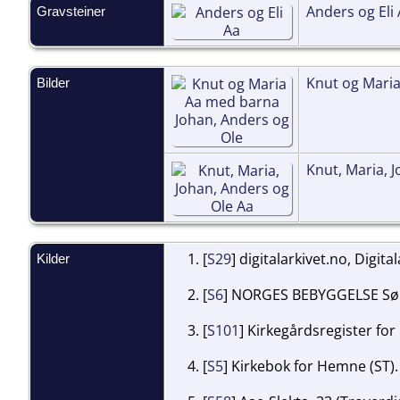
Anders og Eli
Gravsteiner
Knut og Maria
Bilder
Knut, Maria, 
[
S29
] digitalarkivet.no, Digita
Kilder
[
S6
] NORGES BEBYGGELSE Sør-
[
S101
] Kirkegårdsregister for
[
S5
] Kirkebok for Hemne (ST).