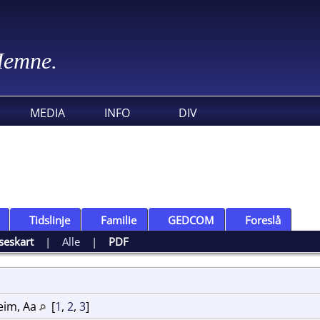
 Hemne.
MEDIA
INFO
DIV
Tidslinje
Familie
GEDCOM
Foreslå
seskart
|
Alle
|
PDF
eim, Aa
[
1
,
2
,
3
]