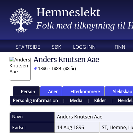
Hemneslekt
Folk med tilknytning til
STARTSIDE
SØK
LOGG INN
FINN
Anders Knutsen Aae
1896 - 1989 (93 år)
Person
Aner
Etterkommere
Slektskap
Personlig informasjon
|
Media
|
Kilder
|
Hendel
Anders Knutsen
Aae
Navn
14 Aug 1896
ST, Hemne, H
Fødsel