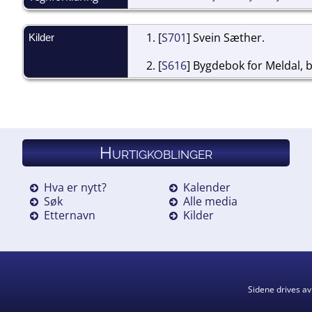
[
S701
] Svein Sæther.
Kilder
[
S616
] Bygdebok for Meldal, b
Hurtigkoblinger
Hva er nytt?
Kalender
Søk
Alle media
Etternavn
Kilder
Sidene drives a