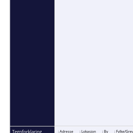
Tegnforklaring
: Adresse
: Lokasjon
: By
: Fylke/G