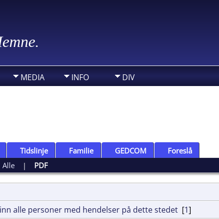
 Hemne.
MEDIA
INFO
DIV
Tidslinje
Familie
GEDCOM
Foreslå
|
Alle
|
PDF
[
1
]