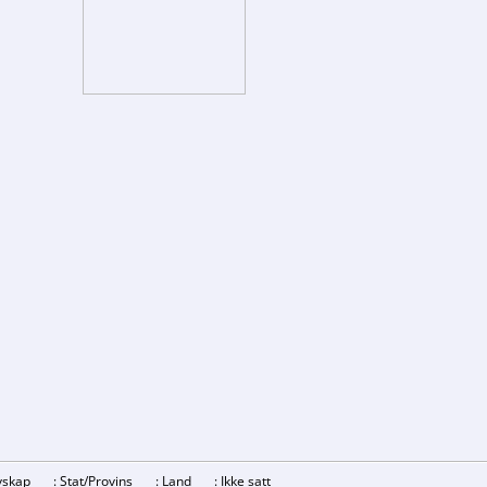
revskap
: Stat/Provins
: Land
: Ikke satt