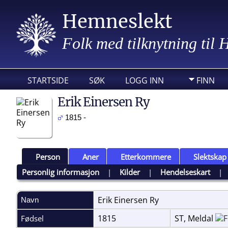
Hemneslekt
Folk med tilknytning til
STARTSIDE
SØK
LOGG INN
FINN
Erik Einersen Ry
1815 -
Person
Aner
Etterkommere
Slektskap
Personlig informasjon
|
Kilder
|
Hendelseskart
Erik Einersen
Ry
Navn
1815
ST, Meldal
Fødsel