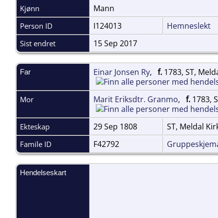
Mann
Kjønn
I124013
Hemneslekt
Person ID
15 Sep 2017
Sist endret
Einar Jonsen Ry
,
f.
1783, ST, Meld
Far
Marit Eriksdtr. Granmo
,
f.
1783, 
Mor
29 Sep 1808
ST, Meldal Ki
Ekteskap
F42792
Gruppeskjem
Famile ID
Hendelseskart