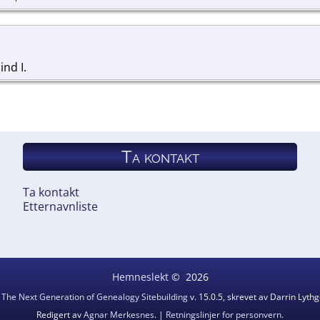
ind I.
Ta kontakt
Ta kontakt
Etternavnliste
Hemneslekt
©
2026
v
The Next Generation of Genealogy Sitebuilding
v. 15.0.5, skrevet av Darrin Lyt
Redigert av
Agnar Merkesnes
. |
Retningslinjer for personvern
.