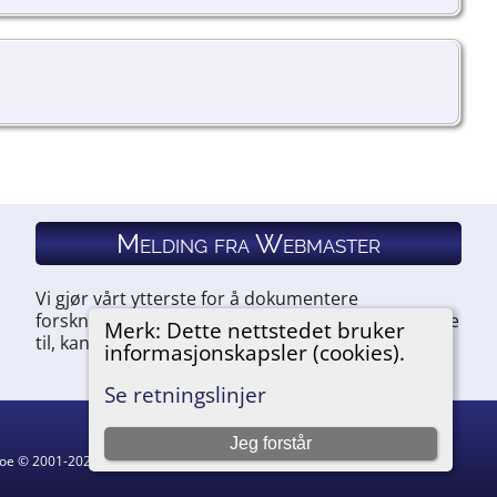
Melding fra Webmaster
Vi gjør vårt ytterste for å dokumentere
forskningen vår. Hvis du har noe du ønsker å legge
Merk: Dette nettstedet bruker
til, kan du kontakte oss.
informasjonskapsler (cookies).
Se retningslinjer
Jeg forstår
hgoe © 2001-2026.