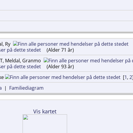
al, Ry
(Alder 71 år)
ST, Meldal, Granmo
(Alder 93 år)
rke
[
1
,
2
a
|
Familiediagram
Vis kartet