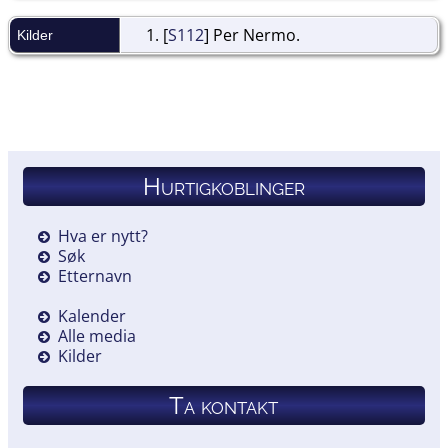
[
S112
] Per Nermo.
Kilder
Hurtigkoblinger
Hva er nytt?
Søk
Etternavn
Kalender
Alle media
Kilder
Ta kontakt