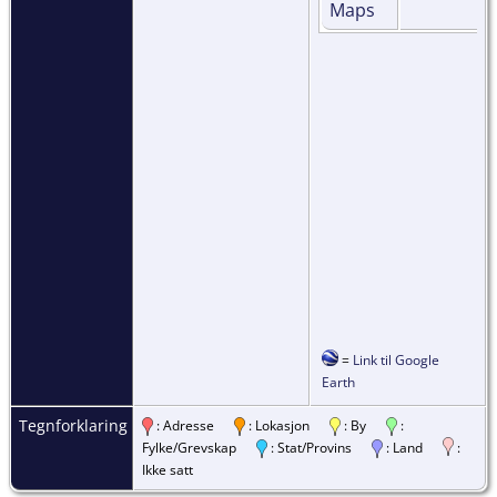
=
Link til Google
Earth
Tegnforklaring
: Adresse
: Lokasjon
: By
:
Fylke/Grevskap
: Stat/Provins
: Land
:
Ikke satt