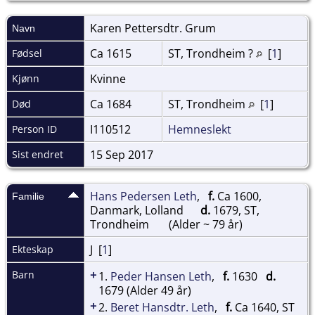
Karen Pettersdtr.
Grum
Navn
Ca 1615
ST, Trondheim ?
[
1
]
Fødsel
Kvinne
Kjønn
Ca 1684
ST, Trondheim
[
1
]
Død
I110512
Hemneslekt
Person ID
15 Sep 2017
Sist endret
Hans Pedersen Leth
,
f.
Ca 1600,
Familie
Danmark, Lolland
d.
1679, ST,
Trondheim
(Alder ~ 79 år)
J [
1
]
Ekteskap
+
Barn
1.
Peder Hansen Leth
,
f.
1630
d.
1679 (Alder 49 år)
+
2.
Beret Hansdtr. Leth
,
f.
Ca 1640, ST