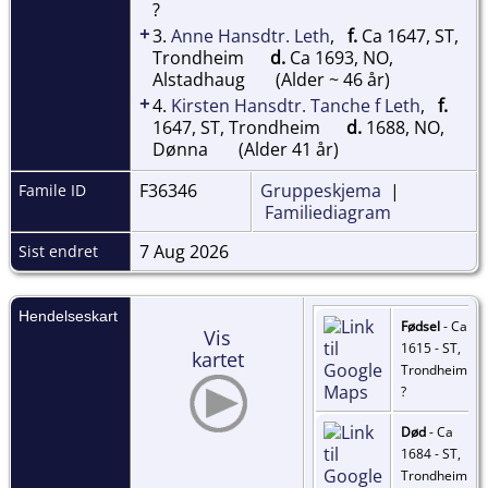
?
+
3.
Anne Hansdtr. Leth
,
f.
Ca 1647, ST,
Trondheim
d.
Ca 1693, NO,
Alstadhaug
(Alder ~ 46 år)
+
4.
Kirsten Hansdtr. Tanche f Leth
,
f.
1647, ST, Trondheim
d.
1688, NO,
Dønna
(Alder 41 år)
F36346
Gruppeskjema
|
Famile ID
Familiediagram
7 Aug 2026
Sist endret
Hendelseskart
Fødsel
- Ca
Vis
1615 - ST,
kartet
Trondheim
?
Død
- Ca
1684 - ST,
Trondheim