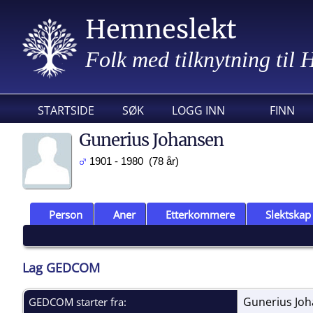
Hemneslekt
Folk med tilknytning til
STARTSIDE
SØK
LOGG INN
FINN
Gunerius Johansen
1901 - 1980 (78 år)
Person
Aner
Etterkommere
Slektskap
Lag GEDCOM
Gunerius Jo
GEDCOM starter fra: