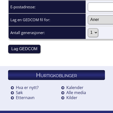
E-postadresse:
Lag en GEDCOM fil for:
Antall generasjoner:
Hurtigkoblinger
Hva er nytt?
Kalender
Søk
Alle media
Etternavn
Kilder