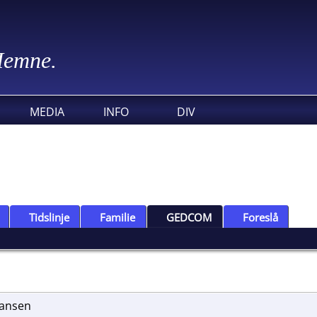
 Hemne.
MEDIA
INFO
DIV
Tidslinje
Familie
GEDCOM
Foreslå
hansen