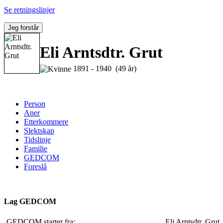
Se retningslinjer
Jeg forstår
Eli Arntsdtr. Grut
1891 - 1940 (49 år)
Person
Aner
Etterkommere
Slektskap
Tidslinje
Familie
GEDCOM
Foreslå
Lag GEDCOM
GEDCOM starter fra:
Eli Arntsdtr. Grut