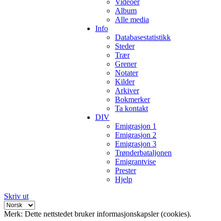
Videoer
Album
Alle media
Info
Databasestatistikk
Steder
Trær
Grener
Notater
Kilder
Arkiver
Bokmerker
Ta kontakt
DIV
Emigrasjon 1
Emigrasjon 2
Emigrasjon 3
Trønderbataljonen
Emigrantvise
Prester
Hjelp
Skriv ut
Merk: Dette nettstedet bruker informasjonskapsler (cookies).