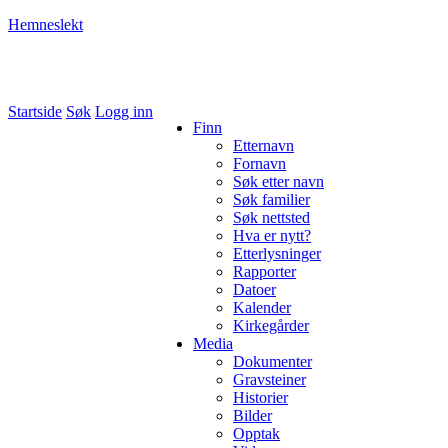
Hemneslekt
Folk med tilknytning til Hemne.
Startside
Søk
Logg inn
Finn
Etternavn
Fornavn
Søk etter navn
Søk familier
Søk nettsted
Hva er nytt?
Etterlysninger
Rapporter
Datoer
Kalender
Kirkegårder
Media
Dokumenter
Gravsteiner
Historier
Bilder
Opptak