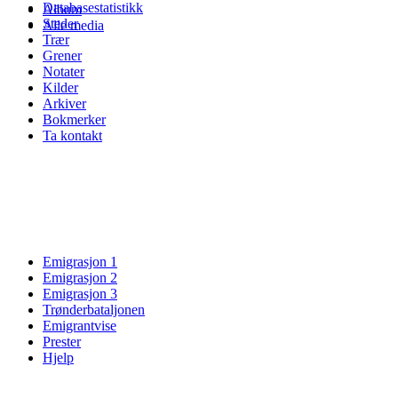
Databasestatistikk
Album
Steder
Alle media
Trær
Grener
Notater
Kilder
Arkiver
Bokmerker
Ta kontakt
Emigrasjon 1
Emigrasjon 2
Emigrasjon 3
Trønderbataljonen
Emigrantvise
Prester
Hjelp