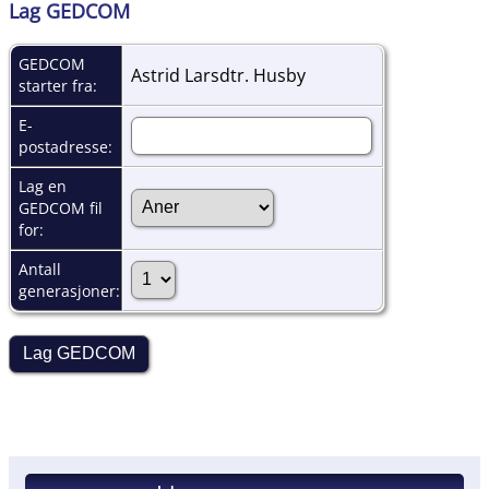
Lag GEDCOM
GEDCOM
Astrid Larsdtr. Husby
starter fra:
E-
postadresse:
Lag en
GEDCOM fil
for:
Antall
generasjoner: