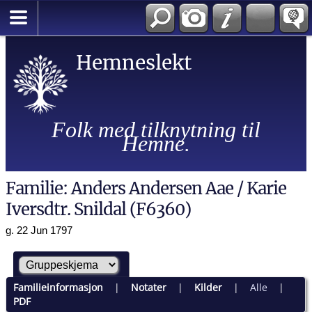
Hemneslekt
Folk med tilknytning til
Hemne.
Familie: Anders Andersen Aae / Karie
Iversdtr. Snildal (F6360)
g. 22 Jun 1797
Familieinformasjon
|
Notater
|
Kilder
|
Alle
|
PDF