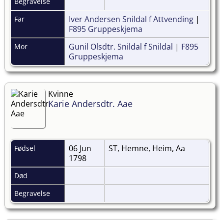
Begravelse
Iver Andersen Snildal f Attvending
|
Far
F895 Gruppeskjema
Gunil Olsdtr. Snildal f Snildal
|
F895
Mor
Gruppeskjema
Kvinne
Karie Andersdtr. Aae
06 Jun
ST, Hemne, Heim, Aa
Fødsel
1798
Død
Begravelse