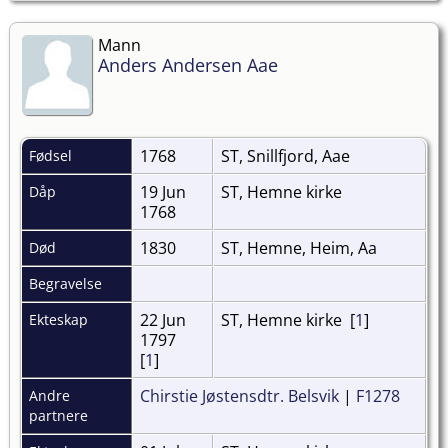
Mann
Anders Andersen Aae
1768
ST, Snillfjord, Aae
Fødsel
19 Jun
ST, Hemne kirke
Dåp
1768
1830
ST, Hemne, Heim, Aa
Død
Begravelse
22 Jun
ST, Hemne kirke [
1
]
Ekteskap
1797
[
1
]
Chirstie Jøstensdtr. Belsvik
|
F1278
Andre
partnere