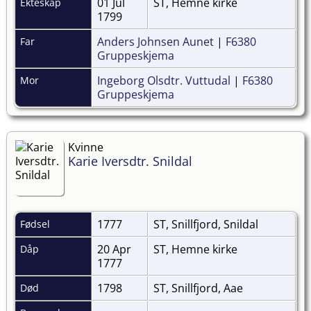
01 Jul
ST, Hemne kirke
Ekteskap
1799
Anders Johnsen Aunet
|
F6380
Far
Gruppeskjema
Ingeborg Olsdtr. Vuttudal
|
F6380
Mor
Gruppeskjema
Kvinne
Karie Iversdtr. Snildal
1777
ST, Snillfjord, Snildal
Fødsel
20 Apr
ST, Hemne kirke
Dåp
1777
1798
ST, Snillfjord, Aae
Død