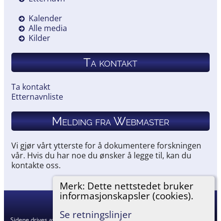
Kalender
Alle media
Kilder
Ta kontakt
Ta kontakt
Etternavnliste
Melding fra Webmaster
Vi gjør vårt ytterste for å dokumentere forskningen
vår. Hvis du har noe du ønsker å legge til, kan du
kontakte oss.
Merk: Dette nettstedet bruker
informasjonskapsler (cookies).
Hemneslekt
©
2026
Se retningslinjer
Sidene drives av
The Next Generation of Genealogy Sitebuilding
v. 15.0.5,