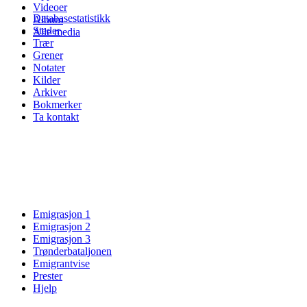
Videoer
Databasestatistikk
Album
Steder
Alle media
Trær
Grener
Notater
Kilder
Arkiver
Bokmerker
Ta kontakt
Emigrasjon 1
Emigrasjon 2
Emigrasjon 3
Trønderbataljonen
Emigrantvise
Prester
Hjelp