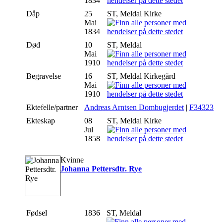
1834
Dåp
25
ST, Meldal Kirke
Mai
1834
Død
10
ST, Meldal
Mai
1910
Begravelse
16
ST, Meldal Kirkegård
Mai
1910
Ektefelle/partner
Andreas Arntsen Dombugjerdet
|
F34323
Ekteskap
08
ST, Meldal Kirke
Jul
1858
Kvinne
Johanna Pettersdtr. Rye
Fødsel
1836
ST, Meldal