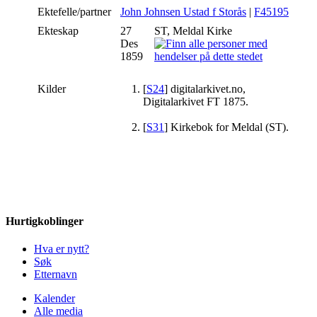
Ektefelle/partner
John Johnsen Ustad f Storås
|
F45195
Ekteskap
27
ST, Meldal Kirke
Des
1859
Kilder
[
S24
] digitalarkivet.no,
Digitalarkivet FT 1875.
[
S31
] Kirkebok for Meldal (ST).
Hurtigkoblinger
Hva er nytt?
Søk
Etternavn
Kalender
Alle media