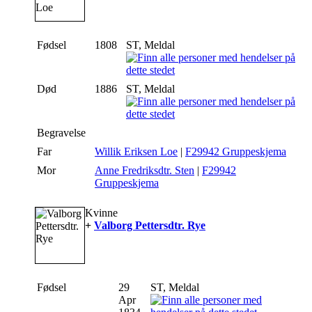
Fødsel
1808
ST, Meldal
Død
1886
ST, Meldal
Begravelse
Far
Willik Eriksen Loe
|
F29942 Gruppeskjema
Mor
Anne Fredriksdtr. Sten
|
F29942
Gruppeskjema
Kvinne
+
Valborg Pettersdtr. Rye
Fødsel
29
ST, Meldal
Apr