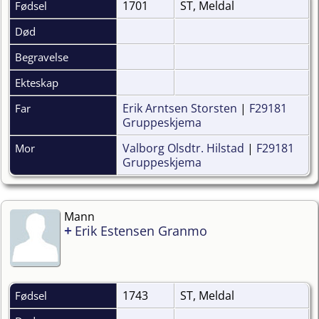
1701
ST, Meldal
Fødsel
Død
Begravelse
Ekteskap
Erik Arntsen Storsten
|
F29181
Far
Gruppeskjema
Valborg Olsdtr. Hilstad
|
F29181
Mor
Gruppeskjema
Mann
+
Erik Estensen Granmo
1743
ST, Meldal
Fødsel