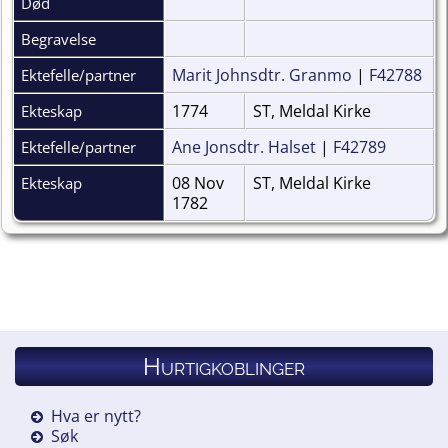
Død
Begravelse
Marit Johnsdtr. Granmo
|
F42788
Ektefelle/partner
1774
ST, Meldal Kirke
Ekteskap
Ane Jonsdtr. Halset
|
F42789
Ektefelle/partner
08 Nov
ST, Meldal Kirke
Ekteskap
1782
Hurtigkoblinger
Hva er nytt?
Søk