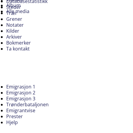
Databasestatistikk
Album
Steder
Alle media
Trær
Grener
Notater
Kilder
Arkiver
Bokmerker
Ta kontakt
Emigrasjon 1
Emigrasjon 2
Emigrasjon 3
Trønderbataljonen
Emigrantvise
Prester
Hjelp