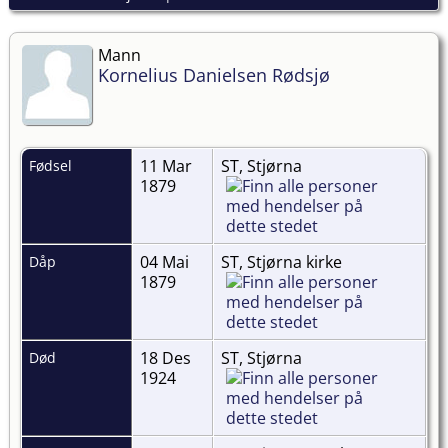
Mann
Kornelius Danielsen Rødsjø
11 Mar
ST, Stjørna
Fødsel
1879
04 Mai
ST, Stjørna kirke
Dåp
1879
18 Des
ST, Stjørna
Død
1924