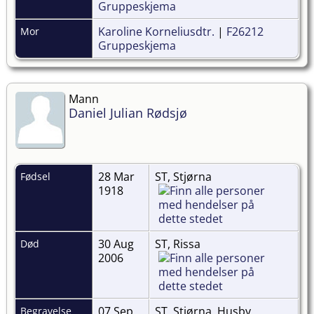
Gruppeskjema
Karoline Korneliusdtr.
|
F26212
Mor
Gruppeskjema
Mann
Daniel Julian Rødsjø
28 Mar
ST, Stjørna
Fødsel
1918
30 Aug
ST, Rissa
Død
2006
07 Sep
ST, Stjørna, Husby
Begravelse