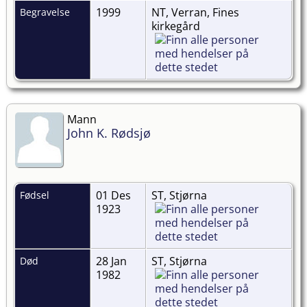
1999
NT, Verran, Fines
Begravelse
kirkegård
Mann
John K. Rødsjø
01 Des
ST, Stjørna
Fødsel
1923
28 Jan
ST, Stjørna
Død
1982