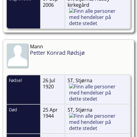
2006
kirkegård
Mann
Petter Konrad Rødsjø
26 Jul
ST, Stjørna
Fødsel
1920
25 Apr
ST, Stjørna
Død
1944