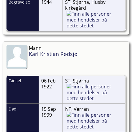
1944
ST, Stjørna, Husby
Begravelse
kirkegård
Mann
Karl Kristian Rødsjø
06 Feb
ST, Stjørna
Fødsel
1922
15 Sep
NT, Verran
Død
1999