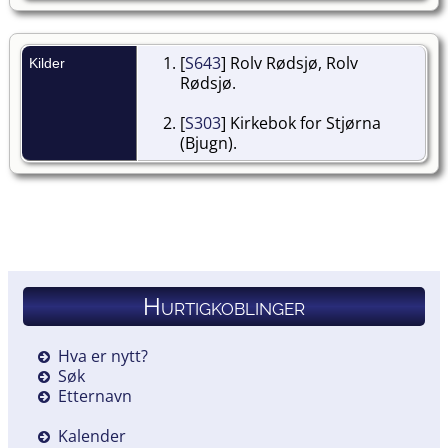
[
S643
] Rolv Rødsjø, Rolv
Kilder
Rødsjø.
[
S303
] Kirkebok for Stjørna
(Bjugn).
Hurtigkoblinger
Hva er nytt?
Søk
Etternavn
Kalender