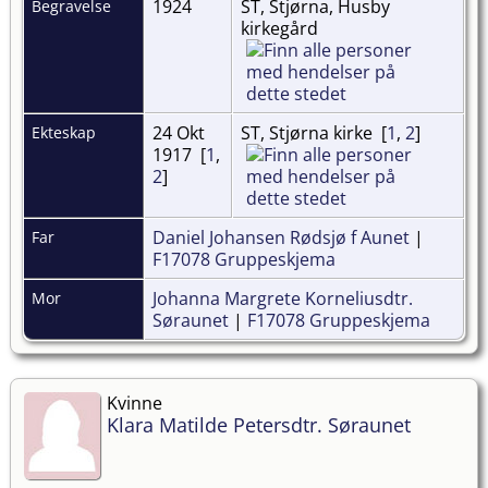
1924
ST, Stjørna, Husby
Begravelse
kirkegård
24 Okt
ST, Stjørna kirke [
1
,
2
]
Ekteskap
1917 [
1
,
2
]
Daniel Johansen Rødsjø f Aunet
|
Far
F17078 Gruppeskjema
Johanna Margrete Korneliusdtr.
Mor
Søraunet
|
F17078 Gruppeskjema
Kvinne
Klara Matilde Petersdtr. Søraunet