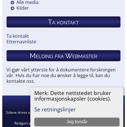
Alle media
Kilder
Ta kontakt
Ta kontakt
Etternavnliste
Melding fra Webmaster
Vi gjør vårt ytterste for å dokumentere forskningen
vår. Hvis du har noe du ønsker å legge til, kan du
kontakte oss.
Merk: Dette nettstedet bruker
informasjonskapsler (cookies).
Hemneslekt
©
2026
Se retningslinjer
Sidene drives av
The Next Generation of Genealogy Sitebuilding
v. 15.0.5,
skrevet av Darrin Lythgoe © 2001-2026.
Jeg forstår
Redigert av
Agnar Merkesnes
. |
Retningslinjer for personvern
.