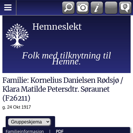
Hemneslekt
Folk med tilknytning til
Hemne.
Familie: Kornelius Danielsen Rødsjø /
Klara Matilde Petersdtr. Søraunet
(F26211)
g. 24 Okt 1917
Familieinformasjon
|
PDF