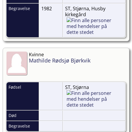
1982
ST, Stjørna, Husby
Begravelse
kirkegård
Kvinne
Mathilde Rødsjø Bjørkvik
ST, Stjørna
Fødsel
Død
Begravelse