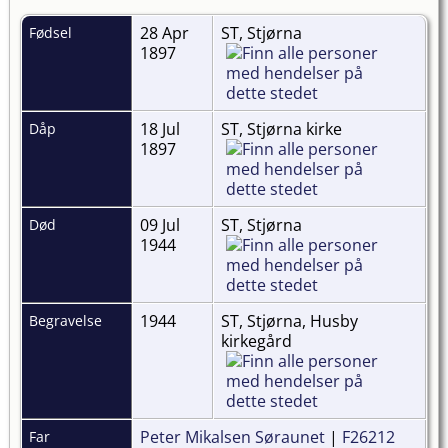
28 Apr
ST, Stjørna
Fødsel
1897
18 Jul
ST, Stjørna kirke
Dåp
1897
09 Jul
ST, Stjørna
Død
1944
1944
ST, Stjørna, Husby
Begravelse
kirkegård
Peter Mikalsen Søraunet
|
F26212
Far