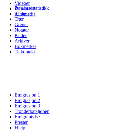
Videoer
Databasestatistikk
Album
Steder
Alle media
Trær
Grener
Notater
Kilder
Arkiver
Bokmerker
Ta kontakt
Emigrasjon 1
Emigrasjon 2
Emigrasjon 3
Trønderbataljonen
Emigrantvise
Prester
Hjelp