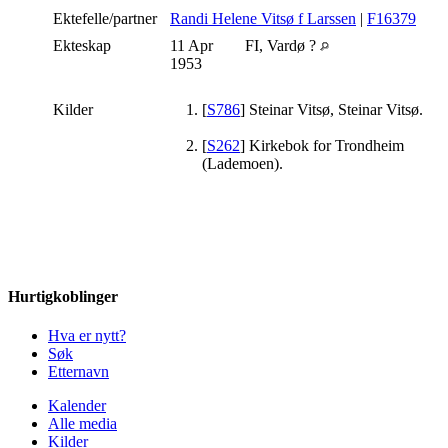
Ektefelle/partner
Randi Helene Vitsø f Larssen
|
F16379
Ekteskap
11 Apr
FI, Vardø ?
1953
Kilder
[
S786
] Steinar Vitsø, Steinar Vitsø.
[
S262
] Kirkebok for Trondheim
(Lademoen).
Hurtigkoblinger
Hva er nytt?
Søk
Etternavn
Kalender
Alle media
Kilder