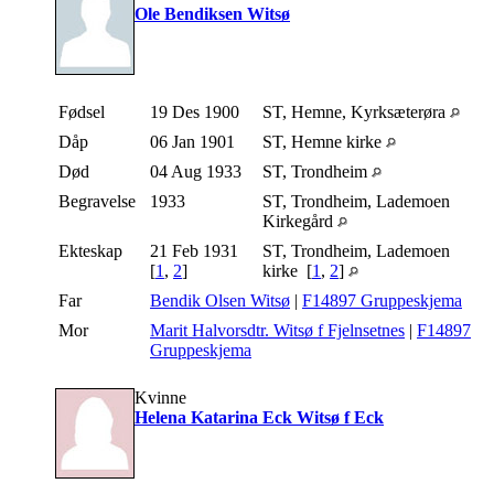
Ole Bendiksen Witsø
Fødsel
19 Des 1900
ST, Hemne, Kyrksæterøra
Dåp
06 Jan 1901
ST, Hemne kirke
Død
04 Aug 1933
ST, Trondheim
Begravelse
1933
ST, Trondheim, Lademoen
Kirkegård
Ekteskap
21 Feb 1931
ST, Trondheim, Lademoen
[
1
,
2
]
kirke [
1
,
2
]
Far
Bendik Olsen Witsø
|
F14897 Gruppeskjema
Mor
Marit Halvorsdtr. Witsø f Fjelnsetnes
|
F14897
Gruppeskjema
Kvinne
Helena Katarina Eck Witsø f Eck