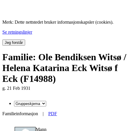
Folk med tilknytning til Hemne.
Merk: Dette nettstedet bruker informasjonskapsler (cookies).
Se retningslinjer
Jeg forstår
Familie: Ole Bendiksen Witsø /
Helena Katarina Eck Witsø f
Eck (F14988)
g. 21 Feb 1931
Familieinformasjon
|
PDF
Mann