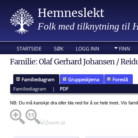
Hemneslekt
Folk med tilknytning til
STARTSIDE
SØK
LOGG INN
FINN
Familie: Olaf Gerhard Johansen / Reid
Familiediagram
Gruppeskjema
Foreslå
Familiediagram
|
PDF
NB: Du må kanskje dra eller bla ned for å se hele treet.
Vis fami