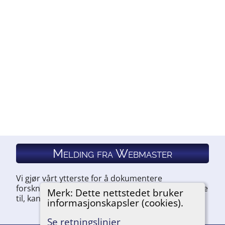
Melding fra Webmaster
Vi gjør vårt ytterste for å dokumentere
forskningen vår. Hvis du har noe du ønsker å legge
Merk: Dette nettstedet bruker
til, kan du kontakte oss.
informasjonskapsler (cookies).
Se retningslinjer