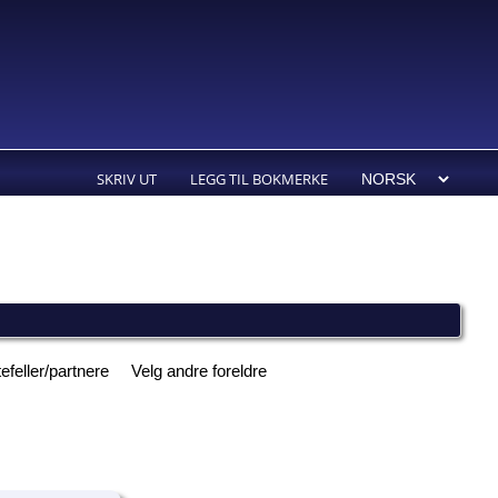
SKRIV UT
LEGG TIL BOKMERKE
efeller/partnere
Velg andre foreldre