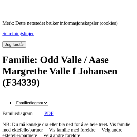
Folk med tilknytning til Hemne.
Merk: Dette nettstedet bruker informasjonskapsler (cookies).
Se retningslinjer
Jeg forstår
Familie: Odd Valle / Aase
Margrethe Valle f Johansen
(F34339)
Familiediagram
|
PDF
NB: Du må kanskje dra eller bla ned for å se hele treet.
Vis familie
med ektefelle/partner
Vis familie med foreldre
Velg andre
ektefeller/partnere
Velg andre foreldre