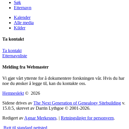
Søk
Etternavn
Kalender
Alle media
Kilder
Ta kontakt
Ta kontakt
Etternavnliste
Melding fra Webmaster
Vi gjør vårt ytterste for å dokumentere forskningen vår. Hvis du har
noe du ønsker å legge til, kan du kontakte oss.
Hemneslekt
©
2026
Sidene drives av
The Next Generation of Genealogy Sitebuilding
v.
15.0.5, skrevet av Darrin Lythgoe © 2001-2026.
Redigert av
Agnar Merkesnes
. |
Retningslinjer for personvern
.
Bytt til standard nettsted