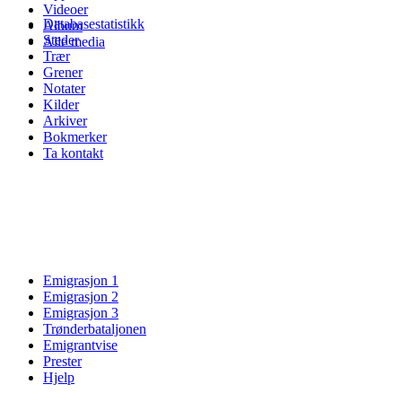
Videoer
Databasestatistikk
Album
Steder
Alle media
Trær
Grener
Notater
Kilder
Arkiver
Bokmerker
Ta kontakt
Emigrasjon 1
Emigrasjon 2
Emigrasjon 3
Trønderbataljonen
Emigrantvise
Prester
Hjelp