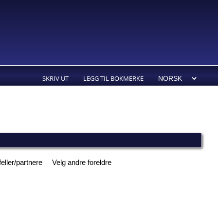
SKRIV UT
LEGG TIL BOKMERKE
feller/partnere
Velg andre foreldre