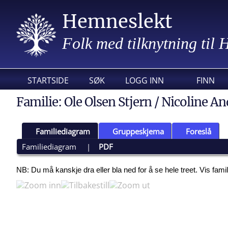
Hemneslekt
Folk med tilknytning til
STARTSIDE
SØK
LOGG INN
FINN
Familie: Ole Olsen Stjern / Nicoline An
Familiediagram
Gruppeskjema
Foreslå
Familiediagram
|
PDF
NB: Du må kanskje dra eller bla ned for å se hele treet.
Vis fami