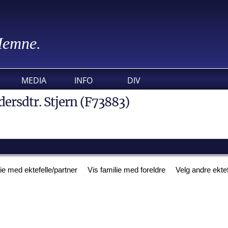
 Hemne.
MEDIA
INFO
DIV
dersdtr. Stjern (F73883)
lie med ektefelle/partner
Vis familie med foreldre
Velg andre ekte