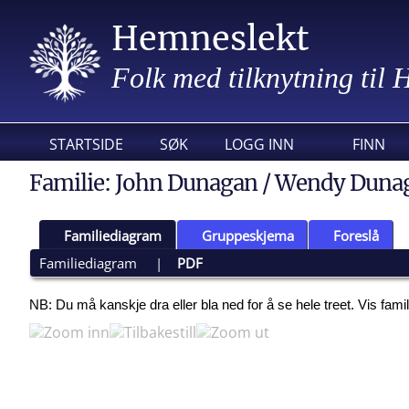
Hemneslekt
Folk med tilknytning til
STARTSIDE
SØK
LOGG INN
FINN
Familie: John Dunagan / Wendy Dunag
Familiediagram
Gruppeskjema
Foreslå
Familiediagram
|
PDF
NB: Du må kanskje dra eller bla ned for å se hele treet.
Vis fami