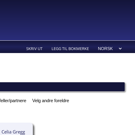
SKRIV UT
LEGG TIL BOKMERKE
feller/partnere
Velg andre foreldre
Celia Gregg