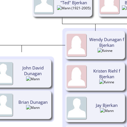
"Ted" Bjerkan
B
(1921-2005)
Wendy Dunagan f
Bjerkan
John David
Kristen Riehl f
Dunagan
Bjerkan
Brian Dunagan
Jay Bjerkan