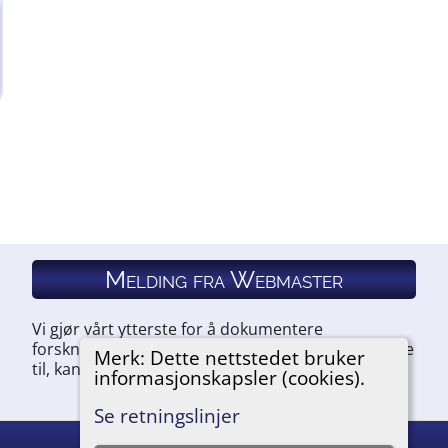
Melding fra Webmaster
Vi gjør vårt ytterste for å dokumentere
forskningen vår. Hvis du har noe du ønsker å legge
Merk: Dette nettstedet bruker
til, kan du kontakte oss.
informasjonskapsler (cookies).
Se retningslinjer