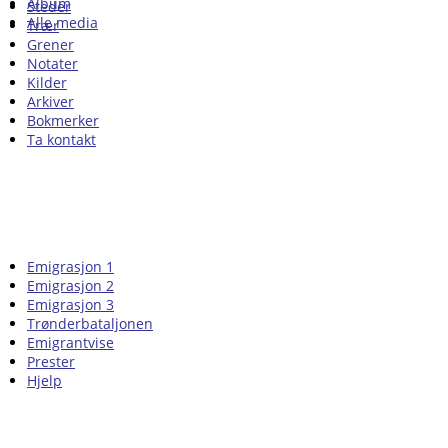
Album
Steder
Alle media
Trær
Grener
Notater
Kilder
Arkiver
Bokmerker
Ta kontakt
Emigrasjon 1
Emigrasjon 2
Emigrasjon 3
Trønderbataljonen
Emigrantvise
Prester
Hjelp