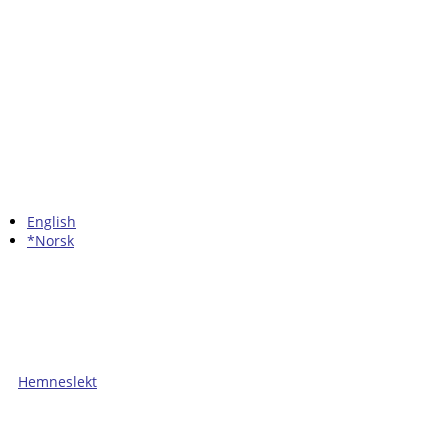
English
*Norsk
Hemneslekt
Folk med tilknytning til Hemne.