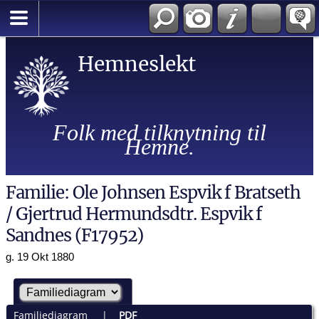
Hemneslekt
Folk med tilknytning til
Hemne.
Familie: Ole Johnsen Espvik f Bratseth
/ Gjertrud Hermundsdtr. Espvik f
Sandnes (F17952)
g. 19 Okt 1880
Familiediagram
|
PDF