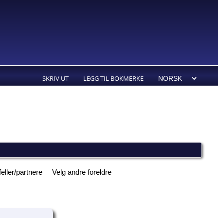
SKRIV UT
LEGG TIL BOKMERKE
feller/partnere
Velg andre foreldre