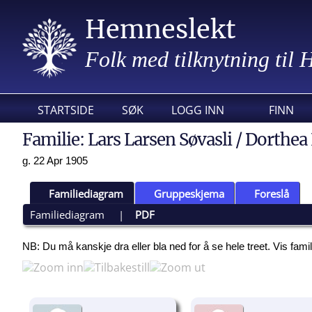
Hemneslekt
Folk med tilknytning til
STARTSIDE
SØK
LOGG INN
FINN
Familie: Lars Larsen Søvasli / Dorthea 
g. 22 Apr 1905
Familiediagram
Gruppeskjema
Foreslå
Familiediagram
|
PDF
NB: Du må kanskje dra eller bla ned for å se hele treet.
Vis fami