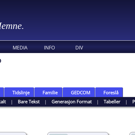
 Hemne.
MEDIA
INFO
DIV
o
Tidslinje
Familie
GEDCOM
Foreslå
kalt
|
Bare Tekst
|
Generasjon Format
|
Tabeller
|