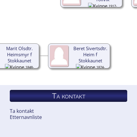
1917-
1945
Marit Olsdtr.
Beret Sivertsdtr.
Heimsmyr f
Heim f
Stokkaunet
Stokkaunet
1848-
1874-
1936
1962
Ta kontakt
Ta kontakt
Etternavnliste