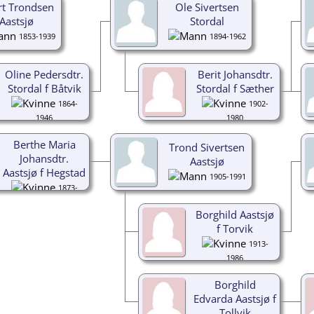
rt Trondsen
Ole Sivertsen
Aastsjø
Stordal
1853-1939
1894-1962
Oline Pedersdtr.
Berit Johansdtr.
Stordal f Båtvik
Stordal f Sæther
1864-
1902-
1946
1980
Berthe Maria
Trond Sivertsen
Johansdtr.
Aastsjø
Aastsjø f Hegstad
1905-1991
1873-
1967
Borghild Aastsjø
f Torvik
1913-
1986
Borghild
Edvarda Aastsjø f
Tollvik