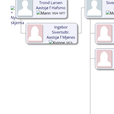
Trond Larsen
Sive
Aastsjø f Hafsmo
1824-1877
Ingebor
Sivertsdtr.
Aastsjø f Mjønes
1813-
1896