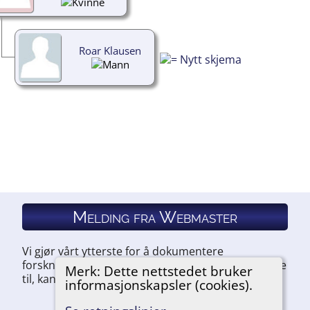
Roar Klausen
Melding fra Webmaster
Vi gjør vårt ytterste for å dokumentere
forskningen vår. Hvis du har noe du ønsker å legge
Merk: Dette nettstedet bruker
til, kan du kontakte oss.
informasjonskapsler (cookies).