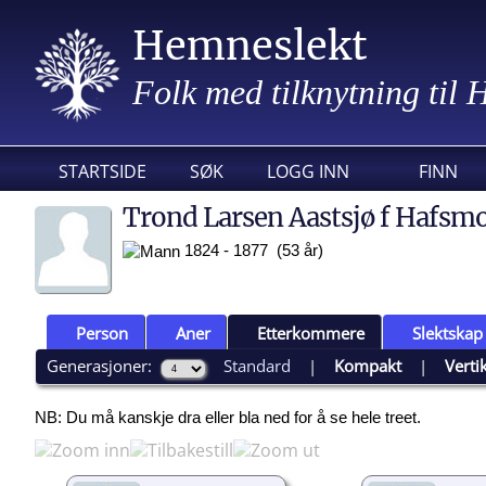
Hemneslekt
Folk med tilknytning til
STARTSIDE
SØK
LOGG INN
FINN
Trond Larsen Aastsjø f Hafsm
1824 - 1877 (53 år)
Person
Aner
Etterkommere
Slektskap
Generasjoner:
Standard
|
Kompakt
|
Verti
NB: Du må kanskje dra eller bla ned for å se hele treet.