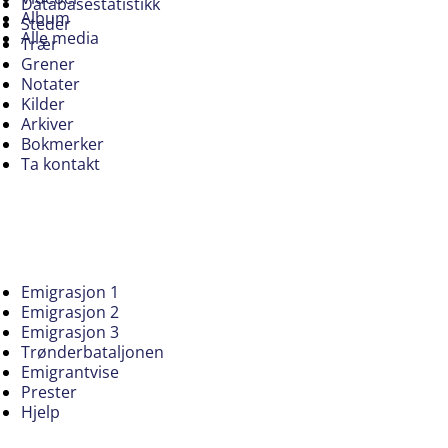
Databasestatistikk
Album
Steder
Alle media
Trær
Grener
Notater
Kilder
Arkiver
Bokmerker
Ta kontakt
Emigrasjon 1
Emigrasjon 2
Emigrasjon 3
Trønderbataljonen
Emigrantvise
Prester
Hjelp