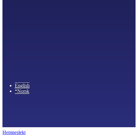
English
*Norsk
Hemneslekt