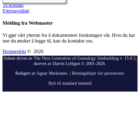
Ta kontakt
Etternavnliste
Melding fra Webmaster
Vi gjør vårt ytterste for å dokumentere forskningen vår. Hvis du har
noe du ønsker å legge til, kan du kontakte oss.
Hemneslekt
©
2026
Sidene drives av
The Next Generation of Genealogy Sitebuilding
v. 15.0.5,
skrevet av Darrin Lythgoe © 2001-2026.
Redigert av
Agnar Merkesnes
. |
Retningslinjer for personvern
.
Bytt til standard nettsted