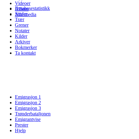
Videoer
Databasestatistikk
Album
Steder
Alle media
Trær
Grener
Notater
Kilder
Arkiver
Bokmerker
Ta kontakt
Emigrasjon 1
Emigrasjon 2
Emigrasjon 3
Trønderbataljonen
Emigrantvise
Prester
Hjelp