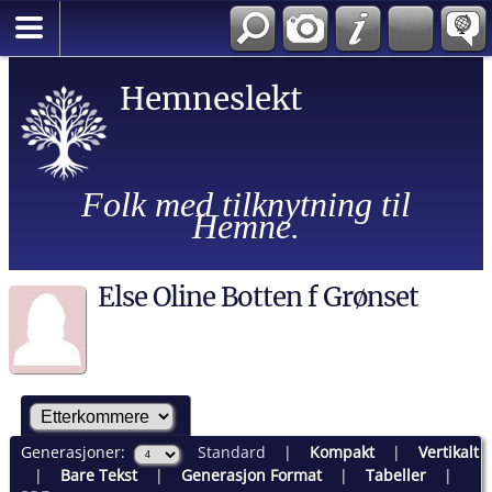
Hemneslekt
Folk med tilknytning til
Hemne.
Else Oline Botten f Grønset
Generasjoner:
Standard
|
Kompakt
|
Vertikalt
|
Bare Tekst
|
Generasjon Format
|
Tabeller
|