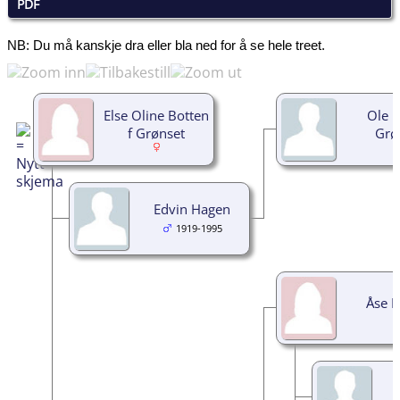
PDF
NB: Du må kanskje dra eller bla ned for å se hele treet.
Else Oline Botten
Ole M
f Grønset
Grø
Edvin Hagen
1919-1995
Åse B