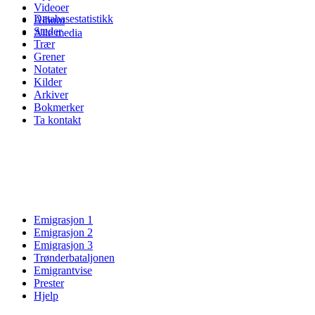
Videoer
Databasestatistikk
Album
Steder
Alle media
Trær
Grener
Notater
Kilder
Arkiver
Bokmerker
Ta kontakt
Emigrasjon 1
Emigrasjon 2
Emigrasjon 3
Trønderbataljonen
Emigrantvise
Prester
Hjelp