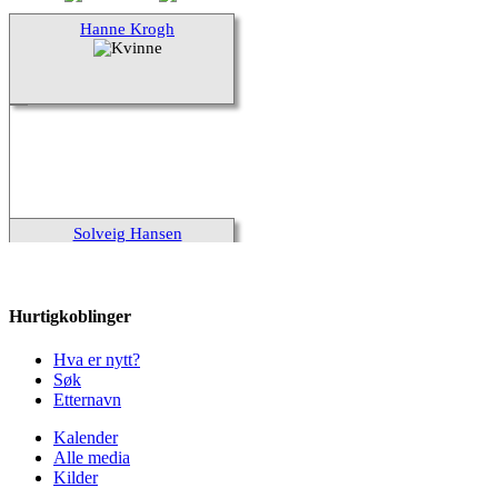
Hanne Krogh
Solveig Hansen
1922-2003
Hurtigkoblinger
Hva er nytt?
Søk
Frank Milton Krogh
Etternavn
1924-2001
Kalender
Alle media
Kilder