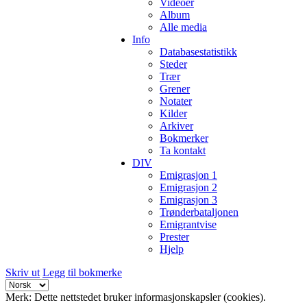
Videoer
Album
Alle media
Info
Databasestatistikk
Steder
Trær
Grener
Notater
Kilder
Arkiver
Bokmerker
Ta kontakt
DIV
Emigrasjon 1
Emigrasjon 2
Emigrasjon 3
Trønderbataljonen
Emigrantvise
Prester
Hjelp
Skriv ut
Legg til bokmerke
Merk: Dette nettstedet bruker informasjonskapsler (cookies).