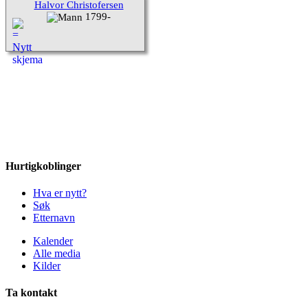
Halvor Christofersen
1799-
Hurtigkoblinger
Hva er nytt?
Søk
Etternavn
Kalender
Alle media
Kilder
Ta kontakt