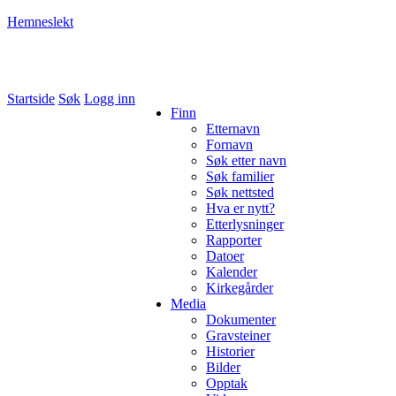
Hemneslekt
Folk med tilknytning til Hemne.
Startside
Søk
Logg inn
Finn
Etternavn
Fornavn
Søk etter navn
Søk familier
Søk nettsted
Hva er nytt?
Etterlysninger
Rapporter
Datoer
Kalender
Kirkegårder
Media
Dokumenter
Gravsteiner
Historier
Bilder
Opptak