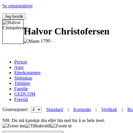
Se retningslinjer
Jeg forstår
Halvor Christofersen
1799 -
Person
Aner
Etterkommere
Slektskap
Tidslinje
Familie
GEDCOM
Foreslå
Generasjoner:
Standard
|
Kompakt
|
Vertikalt
|
Ba
NB: Du må kanskje dra eller bla ned for å se hele treet.