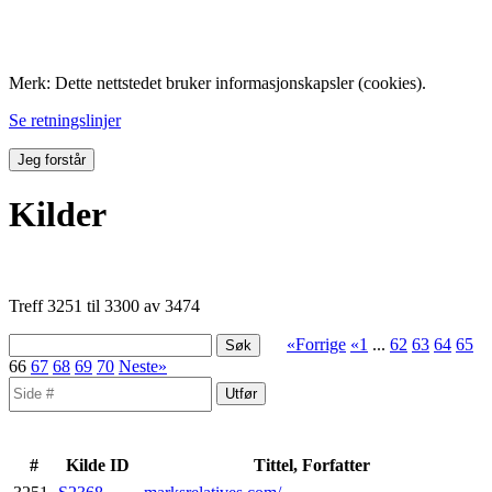
Folk med tilknytning til Hemne.
Merk: Dette nettstedet bruker informasjonskapsler (cookies).
Se retningslinjer
Jeg forstår
Kilder
Treff 3251 til 3300 av 3474
«Forrige
«1
...
62
63
64
65
66
67
68
69
70
Neste»
#
Kilde ID
Tittel, Forfatter