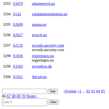
3293
S3470
orkangervel.no
3294
S142
orkdalsmenighetene.no
3295
S2699
pasma.no
3296
S2627
prosch.no
3297
S2135
records.ancestry.com
records.ancestry.com
3298
S1836
regjeringen.no
regjeringen.no
3299
S3183
reventlow.dk
3300
S1921
rhd.uit.no
«Forrige
«1
...
62
63
64
65
66
67
68
69
70
Neste»