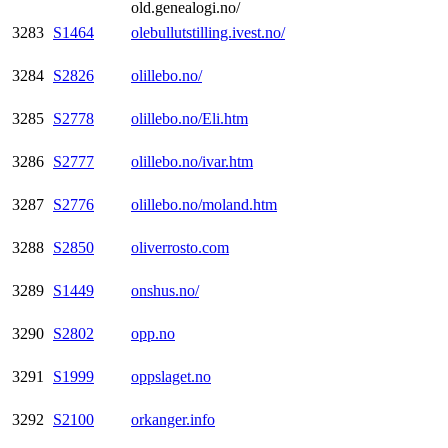
old.genealogi.no/
3283
S1464
olebullutstilling.ivest.no/
3284
S2826
olillebo.no/
3285
S2778
olillebo.no/Eli.htm
3286
S2777
olillebo.no/ivar.htm
3287
S2776
olillebo.no/moland.htm
3288
S2850
oliverrosto.com
3289
S1449
onshus.no/
3290
S2802
opp.no
3291
S1999
oppslaget.no
3292
S2100
orkanger.info