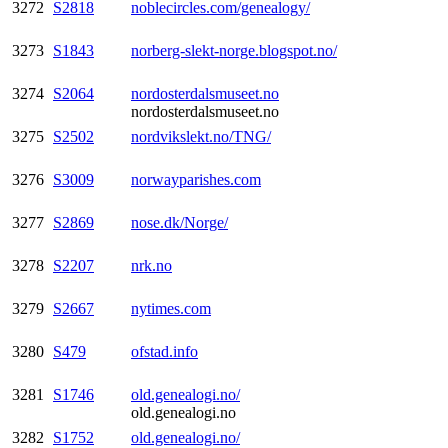
3272
S2818
noblecircles.com/genealogy/
3273
S1843
norberg-slekt-norge.blogspot.no/
3274
S2064
nordosterdalsmuseet.no
nordosterdalsmuseet.no
3275
S2502
nordvikslekt.no/TNG/
3276
S3009
norwayparishes.com
3277
S2869
nose.dk/Norge/
3278
S2207
nrk.no
3279
S2667
nytimes.com
3280
S479
ofstad.info
3281
S1746
old.genealogi.no/
old.genealogi.no
3282
S1752
old.genealogi.no/