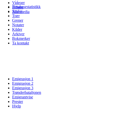
Videoer
Databasestatistikk
Album
Steder
Alle media
Trær
Grener
Notater
Kilder
Arkiver
Bokmerker
Ta kontakt
Emigrasjon 1
Emigrasjon 2
Emigrasjon 3
Trønderbataljonen
Emigrantvise
Prester
Hjelp