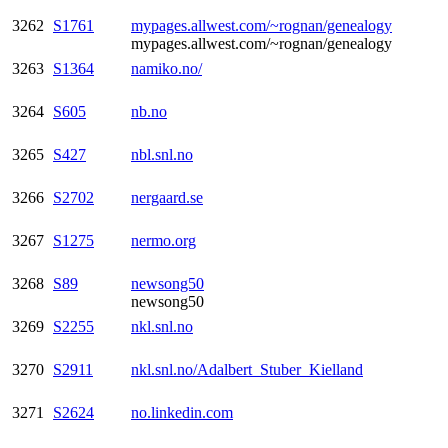
3262
S1761
mypages.allwest.com/~rognan/genealogy
mypages.allwest.com/~rognan/genealogy
3263
S1364
namiko.no/
3264
S605
nb.no
3265
S427
nbl.snl.no
3266
S2702
nergaard.se
3267
S1275
nermo.org
3268
S89
newsong50
newsong50
3269
S2255
nkl.snl.no
3270
S2911
nkl.snl.no/Adalbert_Stuber_Kielland
3271
S2624
no.linkedin.com