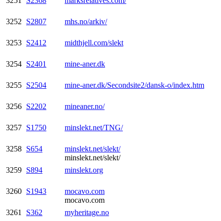
3251
S2368
marksrelatives.com/
3252
S2807
mhs.no/arkiv/
3253
S2412
midthjell.com/slekt
3254
S2401
mine-aner.dk
3255
S2504
mine-aner.dk/Secondsite2/dansk-o/index.htm
3256
S2202
mineaner.no/
3257
S1750
minslekt.net/TNG/
3258
S654
minslekt.net/slekt/
minslekt.net/slekt/
3259
S894
minslekt.org
3260
S1943
mocavo.com
mocavo.com
3261
S362
myheritage.no