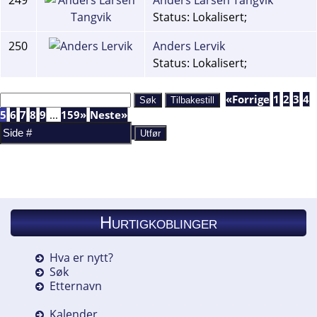
249
Anders Larsen Tangvik
Status: Lokalisert;
250
Anders Lervik
Status: Lokalisert;
«Forrige
1
2
3
4
5
6
7
8
9
...
159»
Neste»
Hurtigkoblinger
Hva er nytt?
Søk
Etternavn
Kalender