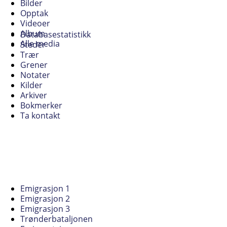
Bilder
Opptak
Videoer
Album
Databasestatistikk
Alle media
Steder
Trær
Grener
Notater
Kilder
Arkiver
Bokmerker
Ta kontakt
Emigrasjon 1
Emigrasjon 2
Emigrasjon 3
Trønderbataljonen