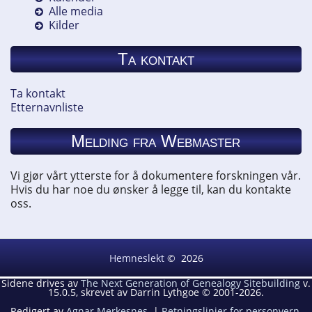
Alle media
Kilder
Ta kontakt
Ta kontakt
Etternavnliste
Melding fra Webmaster
Vi gjør vårt ytterste for å dokumentere forskningen vår.
Hvis du har noe du ønsker å legge til, kan du kontakte
oss.
Hemneslekt
©
2026
Sidene drives av
The Next Generation of Genealogy Sitebuilding
v.
15.0.5, skrevet av Darrin Lythgoe © 2001-2026.
Redigert av
Agnar Merkesnes
. |
Retningslinjer for personvern
.