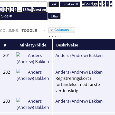
«Forrige
1
2
3
4
5
6
7
8
9
...
159»
Neste»
Columns
COL
UMN
S:
TOGGLE
#
Miniatyrbilde
Beskrivelse
201
Anders (Andrew) Bakken
202
Anders (Andrew) Bakken
Registreringskort i
forbindelse med første
verdenskrig.
203
Anders (Andrew) Bakken