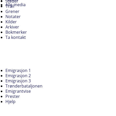
Steder
Alle media
Trær
Grener
Notater
Kilder
Arkiver
Bokmerker
Ta kontakt
Emigrasjon 1
Emigrasjon 2
Emigrasjon 3
Trønderbataljonen
Emigrantvise
Prester
Hjelp