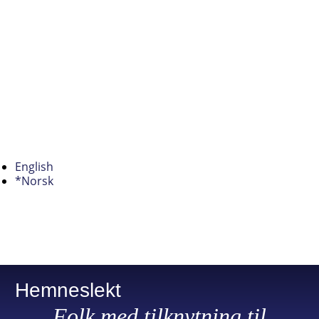
English
*Norsk
Hemneslekt
Folk med tilknytning til