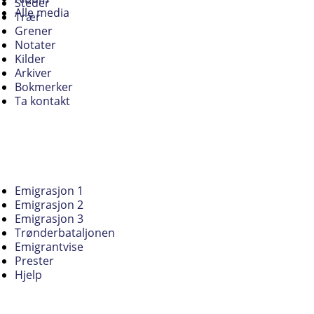
Steder
Alle media
Trær
Grener
Notater
Kilder
Arkiver
Bokmerker
Ta kontakt
Emigrasjon 1
Emigrasjon 2
Emigrasjon 3
Trønderbataljonen
Emigrantvise
Prester
Hjelp