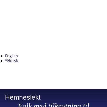
English
*Norsk
Hemneslekt
Folk med tilknytning til