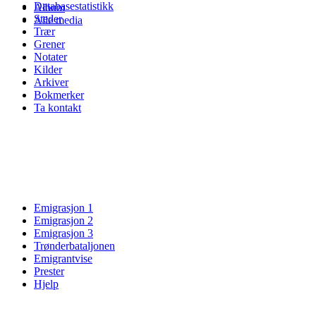
Databasestatistikk
Album
Steder
Alle media
Trær
Grener
Notater
Kilder
Arkiver
Bokmerker
Ta kontakt
Emigrasjon 1
Emigrasjon 2
Emigrasjon 3
Trønderbataljonen
Emigrantvise
Prester
Hjelp