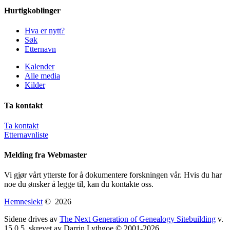
Hurtigkoblinger
Hva er nytt?
Søk
Etternavn
Kalender
Alle media
Kilder
Ta kontakt
Ta kontakt
Etternavnliste
Melding fra Webmaster
Vi gjør vårt ytterste for å dokumentere forskningen vår. Hvis du har
noe du ønsker å legge til, kan du kontakte oss.
Hemneslekt
©
2026
Sidene drives av
The Next Generation of Genealogy Sitebuilding
v.
15.0.5, skrevet av Darrin Lythgoe © 2001-2026.