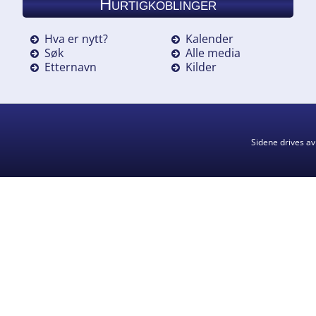
Hurtigkoblinger
Hva er nytt?
Kalender
Søk
Alle media
Etternavn
Kilder
Sidene drives a