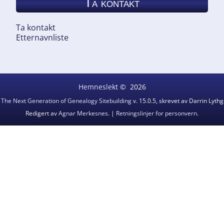
Ta kontakt
Ta kontakt
Etternavnliste
Hemneslekt
©
2026
v
The Next Generation of Genealogy Sitebuilding
v. 15.0.5, skrevet av Darrin Lyt
Redigert av
Agnar Merkesnes
. |
Retningslinjer for personvern
.