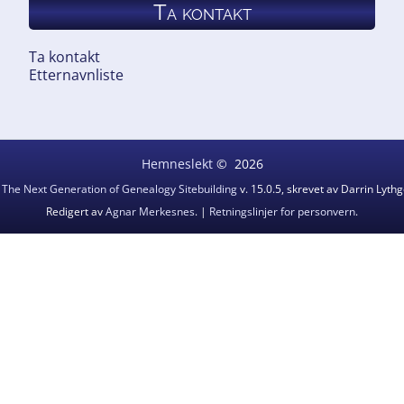
Ta kontakt
Ta kontakt
Etternavnliste
Hemneslekt
©
2026
v
The Next Generation of Genealogy Sitebuilding
v. 15.0.5, skrevet av Darrin Lyt
Redigert av
Agnar Merkesnes
. |
Retningslinjer for personvern
.