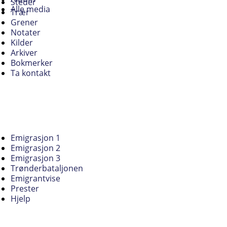
Steder
Alle media
Trær
Grener
Notater
Kilder
Arkiver
Bokmerker
Ta kontakt
Emigrasjon 1
Emigrasjon 2
Emigrasjon 3
Trønderbataljonen
Emigrantvise
Prester
Hjelp