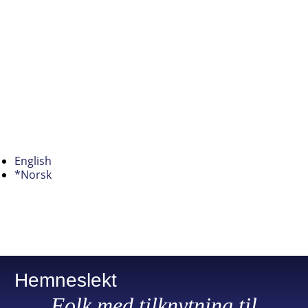
English
*Norsk
Hemneslekt
Folk med tilknytning til