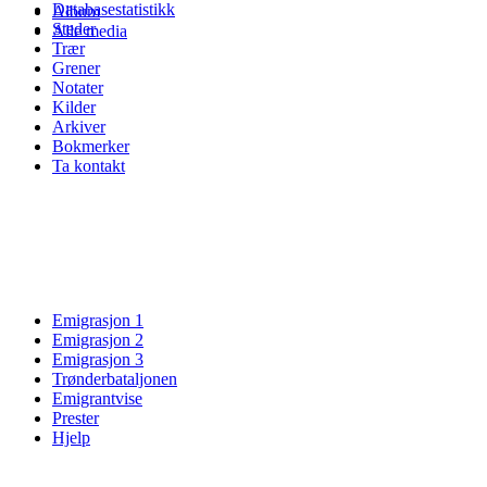
Databasestatistikk
Album
Steder
Alle media
Trær
Grener
Notater
Kilder
Arkiver
Bokmerker
Ta kontakt
Emigrasjon 1
Emigrasjon 2
Emigrasjon 3
Trønderbataljonen
Emigrantvise
Prester
Hjelp