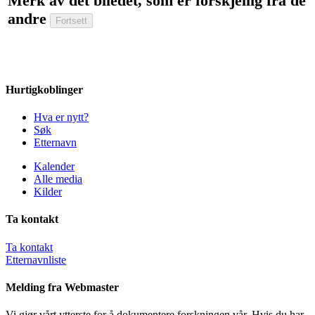
Merk av det biledet, som er forskjellig fra de
andre
Hurtigkoblinger
Hva er nytt?
Søk
Etternavn
Kalender
Alle media
Kilder
Ta kontakt
Ta kontakt
Etternavnliste
Melding fra Webmaster
Vi gjør vårt ytterste for å dokumentere forskningen vår. Hvis du har