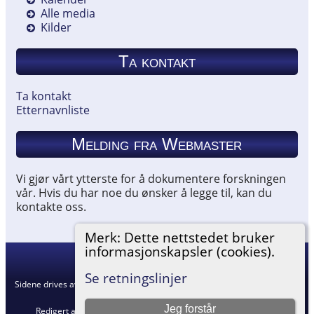
Alle media
Kilder
Ta kontakt
Ta kontakt
Etternavnliste
Melding fra Webmaster
Vi gjør vårt ytterste for å dokumentere forskningen
vår. Hvis du har noe du ønsker å legge til, kan du
kontakte oss.
Merk: Dette nettstedet bruker
informasjonskapsler (cookies).
Hemneslekt
©
2026
Se retningslinjer
Sidene drives av
The Next Generation of Genealogy Sitebuilding
v. 15.0.5,
skrevet av Darrin Lythgoe © 2001-2026.
Jeg forstår
Redigert av
Agnar Merkesnes
. |
Retningslinjer for personvern
.