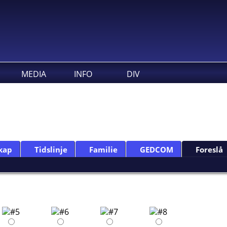
MEDIA
INFO
DIV
kap
Tidslinje
Familie
GEDCOM
Foreslå