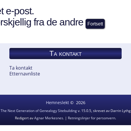
t e-post.
rskjellig fra de andre
Ta kontakt
Ta kontakt
Etternavnliste
Hemneslekt
©
2026
v
The Next Generation of Genealogy Sitebuilding
v. 15.0.5, skrevet av Darrin Lyt
Redigert av
Agnar Merkesnes
. |
Retningslinjer for personvern
.