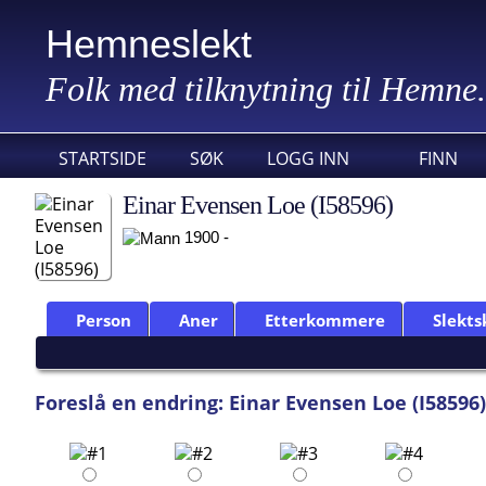
Hemneslekt
Folk med tilknytning til Hemne.
STARTSIDE
SØK
LOGG INN
FINN
Einar Evensen Loe (I58596)
1900 -
Person
Aner
Etterkommere
Slekts
Foreslå en endring: Einar Evensen Loe (I58596)